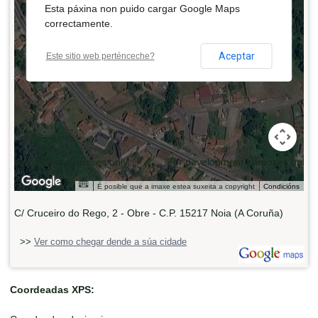
Esta páxina non puido cargar Google Maps
correctamente.
Aceptar
Este sitio web perténceche?
 development purposes only
For development purposes only
É posible que a imaxe estea suxeita a copyright
Condicións
C/ Cruceiro do Rego, 2 - Obre - C.P. 15217 Noia (A Coruña)
>>
Ver como chegar dende a súa cidade
Coordeadas XPS: