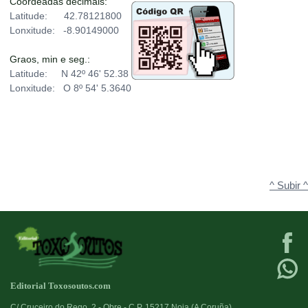
Coordeadas decimais:
Latitude: 42.78121800
Lonxitude: -8.90149000
Graos, min e seg.:
Latitude: N 42º 46' 52.38
Lonxitude: O 8º 54' 5.3640
^ Subir ^
Editorial Toxosoutos.com
C/ Cruceiro do Rego, 2 - Obre - C.P. 15217 Noia (A Coruña)