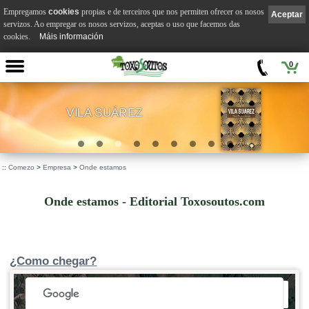
Empregamos
cookies
propias e de terceiros que nos permiten ofrecer os nosos
Aceptar
servizos. Ao empregar os nosos servizos, aceptas o uso que facemos das
cookies.
Máis información
0
VILA SUÁREZ
.
::
Comezo
>
Empresa
>
Onde estamos
Onde estamos - Editorial Toxosoutos.com
¿Como chegar?
 development purposes only
For development purposes only