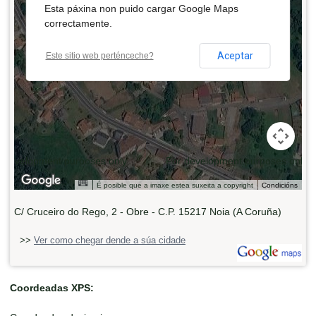
Esta páxina non puido cargar Google Maps
correctamente.
Aceptar
Este sitio web perténceche?
 development purposes only
For development purposes only
É posible que a imaxe estea suxeita a copyright
Condicións
C/ Cruceiro do Rego, 2 - Obre - C.P. 15217 Noia (A Coruña)
>>
Ver como chegar dende a súa cidade
Coordeadas XPS: