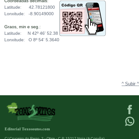
Coordeadas decimais:
Latitude: 42.78121800
Lonxitude: -8.90149000
Graos, min e seg.:
Latitude: N 42º 46' 52.38
Lonxitude: O 8º 54' 5.3640
^ Subir ^
Editorial Toxosoutos.com
C/ Cruceiro do Rego, 2 - Obre - C.P. 15217 Noia (A Coruña)