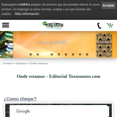
Empregamos
cookies
propias e de terceiros que nos permiten ofrecer os nosos
Aceptar
servizos. Ao empregar os nosos servizos, aceptas o uso que facemos das
cookies.
Máis información
0
VILA SUÁREZ
.
::
Comezo
>
Empresa
>
Onde estamos
Onde estamos - Editorial Toxosoutos.com
¿Como chegar?
 development purposes only
For development purposes only