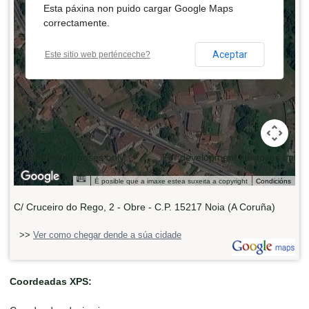
Esta páxina non puido cargar Google Maps
correctamente.
Aceptar
Este sitio web perténceche?
 development purposes only
For development purposes only
É posible que a imaxe estea suxeita a copyright
Condicións
C/ Cruceiro do Rego, 2 - Obre - C.P. 15217 Noia (A Coruña)
>>
Ver como chegar dende a súa cidade
Coordeadas XPS: