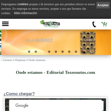
Empregamos
cookies
propias e de terceiros que nos permiten ofrecer os nosos
Aceptar
servizos. Ao empregar os nosos servizos, aceptas o uso que facemos das
cookies.
Máis información
0
VILA SUÁREZ
.
::
Comezo
>
Empresa
>
Onde estamos
Onde estamos - Editorial Toxosoutos.com
¿Como chegar?
 development purposes only
For development purposes only