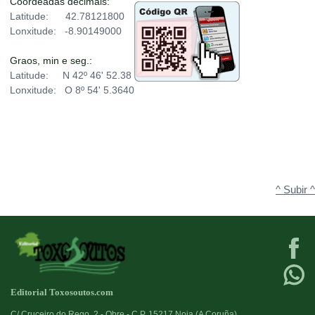
Coordeadas decimais:
Latitude: 42.78121800
Lonxitude: -8.90149000
Graos, min e seg.:
Latitude: N 42º 46' 52.38
Lonxitude: O 8º 54' 5.3640
^ Subir ^
Editorial Toxosoutos.com
C/ Cruceiro do Rego, 2 - Obre - C.P. 15217 Noia (A Coruña)