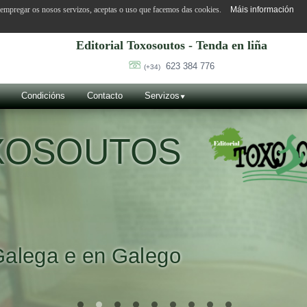
o empregar os nosos servizos, aceptas o uso que facemos das cookies.
Máis información
Editorial Toxosoutos - Tenda en liña
623 384 776
(+34)
Condicións
Contacto
Servizos
OXOSOUTOS
Galega e en Galego