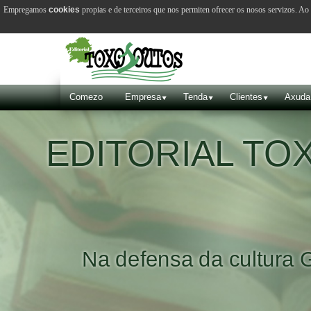
Empregamos
cookies
propias e de terceiros que nos permiten ofrecer os nosos servizos. A
Comezo
Empresa
Tenda
Clientes
Axuda
EDITORIAL T
Na defensa da cultura 