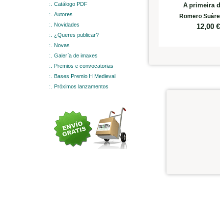
:.
Catálogo PDF
A primeira
:.
Autores
Romero Suárez
:.
Novidades
12,00
:.
¿Queres publicar?
:.
Novas
:.
Galería de imaxes
:.
Premios e convocatorias
:.
Bases Premio H Medieval
:.
Próximos lanzamentos