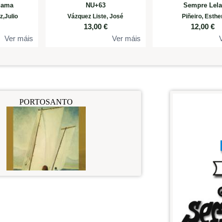
 dama
NU+63
Sempre Lel
,Julio
Vázquez Liste, José
Piñeiro, Esthe
€
13,00
€
12,00
€
Ver máis
Ver máis