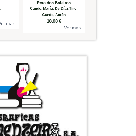
Rota dos Boieiros
a
Cando, María; De Díaz,Tino;
r
Cando, Antón
18,00
€
Ver máis
Ver máis