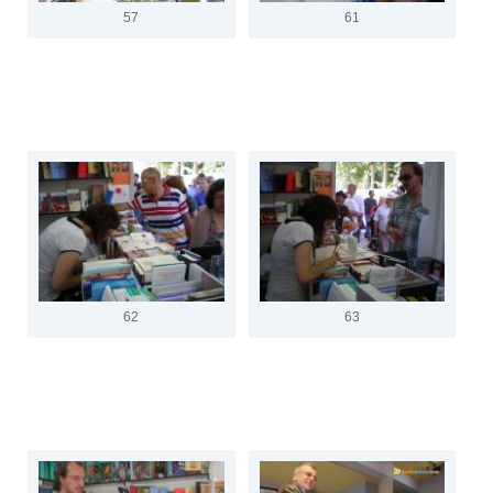
57
61
62
63