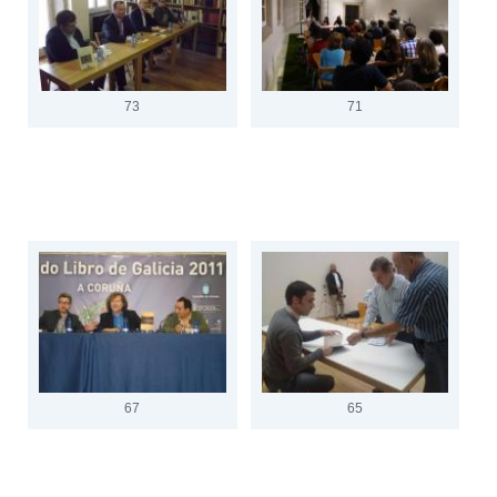
73
71
67
65