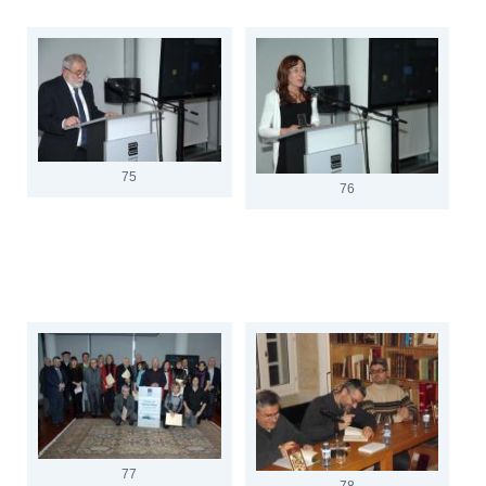
75
76
77
78