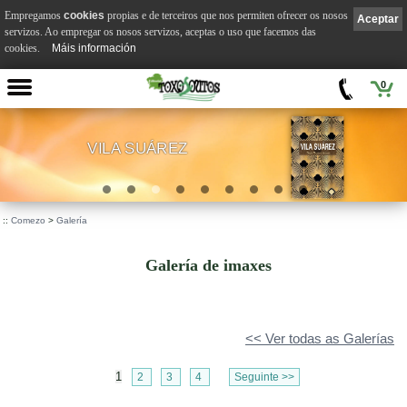
Empregamos
cookies
propias e de terceiros que nos permiten ofrecer os nosos
Aceptar
servizos. Ao empregar os nosos servizos, aceptas o uso que facemos das
cookies.
Máis información
0
VILA SUÁREZ
.
::
Comezo
>
Galería
Galería de imaxes
<< Ver todas as Galerías
1
2
3
4
Seguinte >>