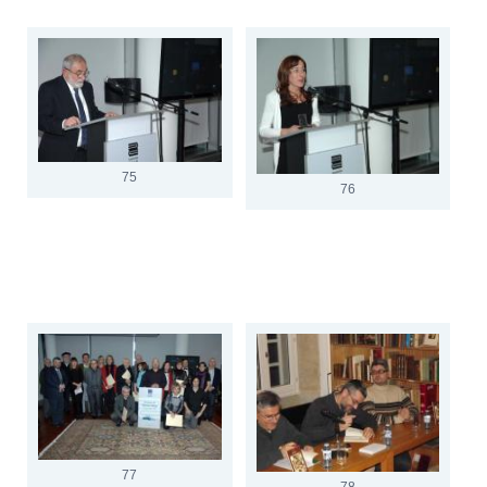
75
76
77
78