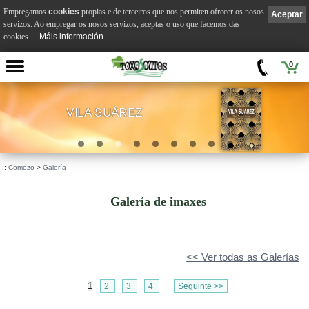
Empregamos
cookies
propias e de terceiros que nos permiten ofrecer os nosos
Aceptar
servizos. Ao empregar os nosos servizos, aceptas o uso que facemos das
cookies.
Máis información
0
VILA SUÁREZ
.
::
Comezo
>
Galería
Galería de imaxes
<< Ver todas as Galerías
1
2
3
4
Seguinte >>