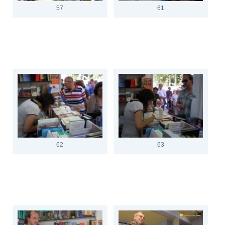
57
61
62
63