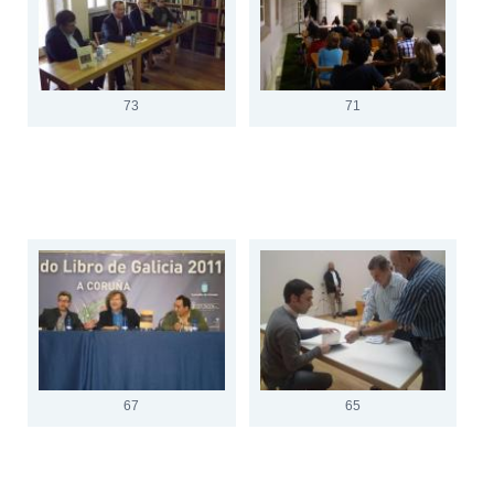
73
71
67
65