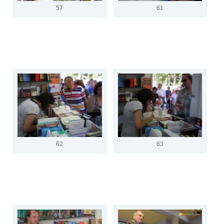
57
61
62
63