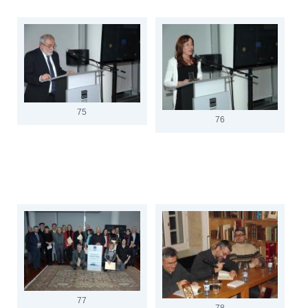
75
76
77
78