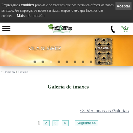
Empregamos
cookies
propias e de terceiros que nos permiten ofrecer os nosos
Aceptar
servizos. Ao empregar os nosos servizos, aceptas o uso que facemos das
cookies.
Máis información
0
VILA SUÁREZ
.
::
Comezo
>
Galería
Galería de imaxes
<< Ver todas as Galerías
1
2
3
4
Seguinte >>