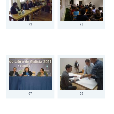
73
71
67
65