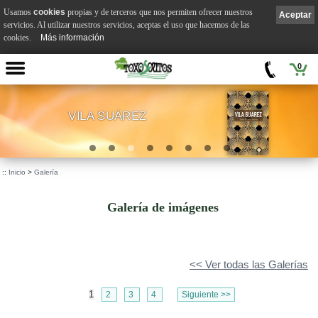
Usamos
cookies
propias y de terceros que nos permiten ofrecer nuestros
Aceptar
servicios. Al utilizar nuestros servicios, aceptas el uso que hacemos de las
cookies.
Más información
0
VILA SUÁREZ
.
::
Inicio
>
Galería
Galería de imágenes
<< Ver todas las Galerías
1
2
3
4
Siguiente >>