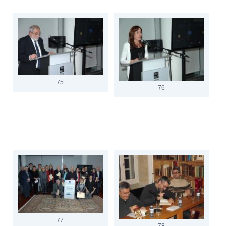
75
76
77
78