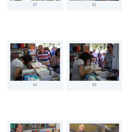
57
61
62
63