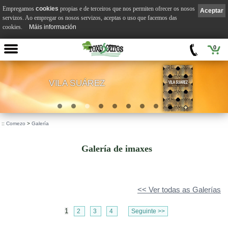
Empregamos
cookies
propias e de terceiros que nos permiten ofrecer os nosos
Aceptar
servizos. Ao empregar os nosos servizos, aceptas o uso que facemos das
cookies.
Máis información
0
VILA SUÁREZ
.
::
Comezo
>
Galería
Galería de imaxes
<< Ver todas as Galerías
1
2
3
4
Seguinte >>