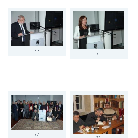
75
76
77
78