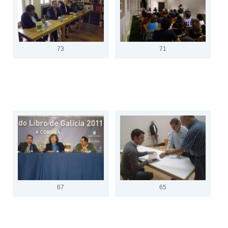
73
71
67
65