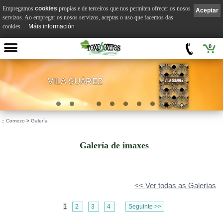
Empregamos
cookies
propias e de terceiros que nos permiten ofrecer os nosos
Aceptar
servizos. Ao empregar os nosos servizos, aceptas o uso que facemos das
cookies.
Máis información
0
VILA SUÁREZ
.
::
Comezo
>
Galería
Galería de imaxes
<< Ver todas as Galerías
1
2
3
4
Seguinte >>