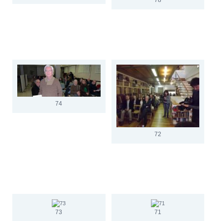
74
72
73
71