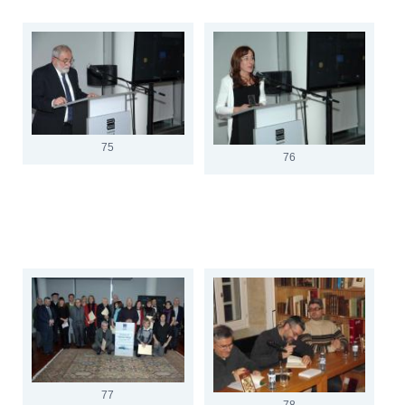
75
76
77
78