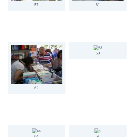
57
61
63
62
64
9