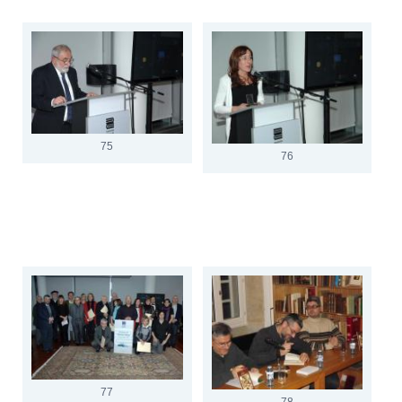
75
76
77
78