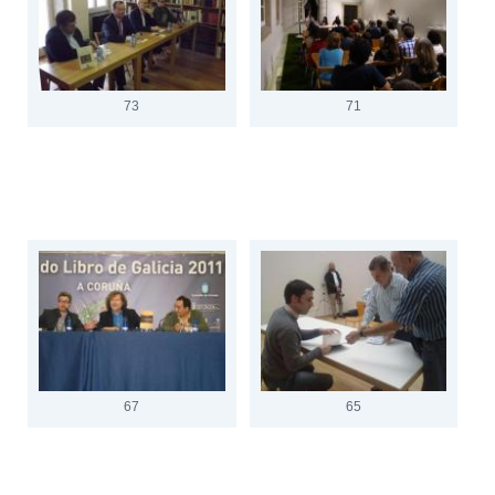
73
71
67
65