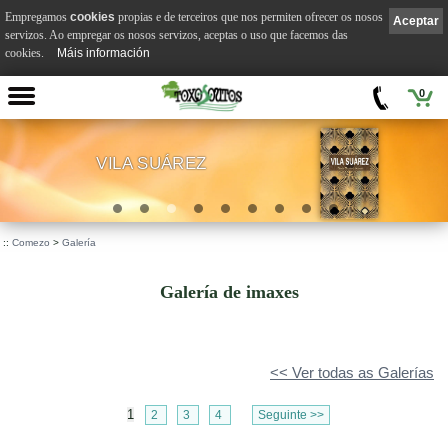
Empregamos
cookies
propias e de terceiros que nos permiten ofrecer os nosos
Aceptar
servizos. Ao empregar os nosos servizos, aceptas o uso que facemos das
cookies.
Máis información
0
VILA SUÁREZ
.
::
Comezo
>
Galería
Galería de imaxes
<< Ver todas as Galerías
1
2
3
4
Seguinte >>