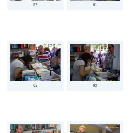
57
61
62
63