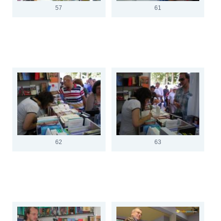
57
61
62
63