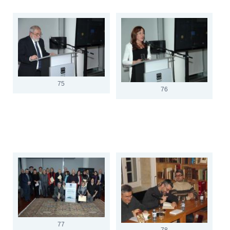
75
76
77
78