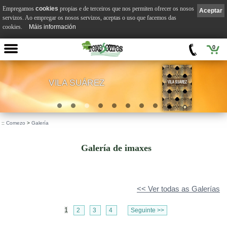
Empregamos
cookies
propias e de terceiros que nos permiten ofrecer os nosos
Aceptar
servizos. Ao empregar os nosos servizos, aceptas o uso que facemos das
cookies.
Máis información
0
VILA SUÁREZ
.
::
Comezo
>
Galería
Galería de imaxes
<< Ver todas as Galerías
1
2
3
4
Seguinte >>