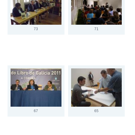
73
71
67
65