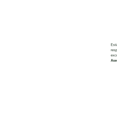
Est
resp
exc
Ase