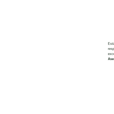
Est
resp
exc
Ase