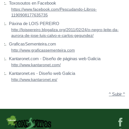
:.
Toxosoutos en Facebook
https://www.facebook.com/Pescudando-Libros-
1190908177635735
:.
Páxina de LOIS PEREIRO
http://loispereiro.blogaliza.org/2011/02/24/o-negro-leite-da-
aurora-de-jose-luis-calvo-e-carlos-gegundez/
:.
GraficasSementeira.com
http://www.graficassementeira.com
:.
Kantaronet.com - Diseño de páginas web Galicia
http://www.kantaronet.com/
:.
Kantaronet.es - Diseño web Galicia
http://www.kantaronet.es/
^ Subir ^