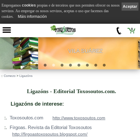
Empregamos
cookies
propias e de terceiros que nos permiten ofrecer os nosos
Aceptar
servizos. Ao empregar os nosos servizos, aceptas o uso que facemos das
cookies.
Máis información
0
VILA SUÁREZ
.
::
Comezo
>
Ligazóns
Ligazóns - Editorial Toxosoutos.com.
Ligazóns de interese:
:.
Toxosoutos.com
http://www.toxosoutos.com
:.
Fírgoas. Revista da Editorial Toxosoutos
http://firgoastoxosoutos.blogspot.com/