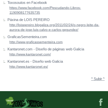
:.
Toxosoutos en Facebook
https://www.facebook.com/Pescudando-Libros-
1190908177635735
:.
Páxina de LOIS PEREIRO
http://loispereiro.blogaliza.org/2011/02/24/o-negro-leite-da-
aurora-de-jose-luis-calvo-e-carlos-gegundez/
:.
GraficasSementeira.com
http://www.graficassementeira.com
:.
Kantaronet.com - Diseño de páginas web Galicia
http://www.kantaronet.com/
:.
Kantaronet.es - Diseño web Galicia
http://www.kantaronet.es/
^ Subir ^