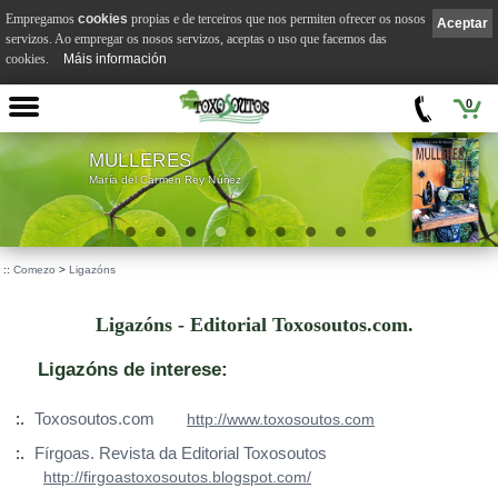
Empregamos
cookies
propias e de terceiros que nos permiten ofrecer os nosos
Aceptar
servizos. Ao empregar os nosos servizos, aceptas o uso que facemos das
cookies.
Máis información
0
MULLERES
María del Carmen Rey Núñez
::
Comezo
>
Ligazóns
Ligazóns - Editorial Toxosoutos.com.
Ligazóns de interese:
:.
Toxosoutos.com
http://www.toxosoutos.com
:.
Fírgoas. Revista da Editorial Toxosoutos
http://firgoastoxosoutos.blogspot.com/