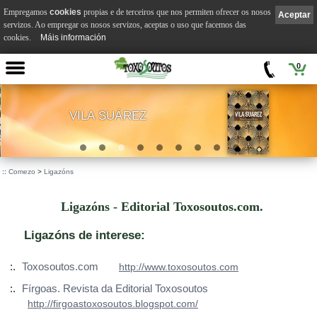
Empregamos
cookies
propias e de terceiros que nos permiten ofrecer os nosos
Aceptar
servizos. Ao empregar os nosos servizos, aceptas o uso que facemos das
cookies.
Máis información
0
VILA SUÁREZ
.
::
Comezo
>
Ligazóns
Ligazóns - Editorial Toxosoutos.com.
Ligazóns de interese:
:.
Toxosoutos.com
http://www.toxosoutos.com
:.
Fírgoas. Revista da Editorial Toxosoutos
http://firgoastoxosoutos.blogspot.com/