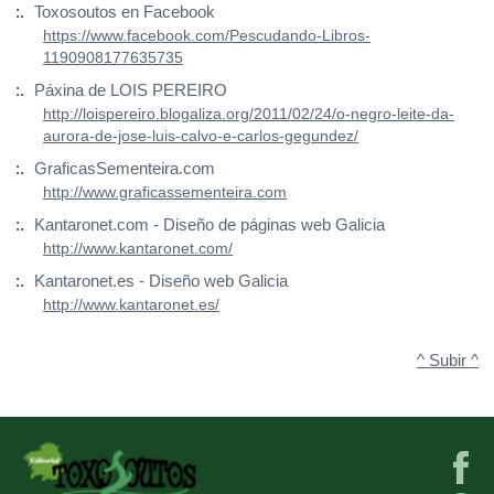
:.
Toxosoutos en Facebook
https://www.facebook.com/Pescudando-Libros-
1190908177635735
:.
Páxina de LOIS PEREIRO
http://loispereiro.blogaliza.org/2011/02/24/o-negro-leite-da-
aurora-de-jose-luis-calvo-e-carlos-gegundez/
:.
GraficasSementeira.com
http://www.graficassementeira.com
:.
Kantaronet.com - Diseño de páginas web Galicia
http://www.kantaronet.com/
:.
Kantaronet.es - Diseño web Galicia
http://www.kantaronet.es/
^ Subir ^