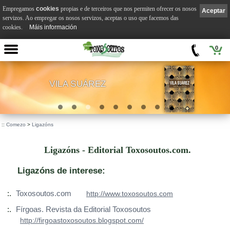
Empregamos
cookies
propias e de terceiros que nos permiten ofrecer os nosos
Aceptar
servizos. Ao empregar os nosos servizos, aceptas o uso que facemos das
cookies.
Máis información
0
VILA SUÁREZ
.
::
Comezo
>
Ligazóns
Ligazóns - Editorial Toxosoutos.com.
Ligazóns de interese:
:.
Toxosoutos.com
http://www.toxosoutos.com
:.
Fírgoas. Revista da Editorial Toxosoutos
http://firgoastoxosoutos.blogspot.com/