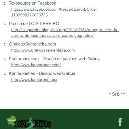
:.
Toxosoutos en Facebook
https://www.facebook.com/Pescudando-Libros-
1190908177635735
:.
Páxina de LOIS PEREIRO
http://loispereiro.blogaliza.org/2011/02/24/o-negro-leite-da-
aurora-de-jose-luis-calvo-e-carlos-gegundez/
:.
GraficasSementeira.com
http://www.graficassementeira.com
:.
Kantaronet.com - Diseño de páginas web Galicia
http://www.kantaronet.com/
:.
Kantaronet.es - Diseño web Galicia
http://www.kantaronet.es/
^ Subir ^