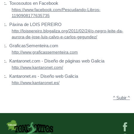
:.
Toxosoutos en Facebook
https://www.facebook.com/Pescudando-Libros-
1190908177635735
:.
Páxina de LOIS PEREIRO
http://loispereiro.blogaliza.org/2011/02/24/o-negro-leite-da-
aurora-de-jose-luis-calvo-e-carlos-gegundez/
:.
GraficasSementeira.com
http://www.graficassementeira.com
:.
Kantaronet.com - Diseño de páginas web Galicia
http://www.kantaronet.com/
:.
Kantaronet.es - Diseño web Galicia
http://www.kantaronet.es/
^ Subir ^