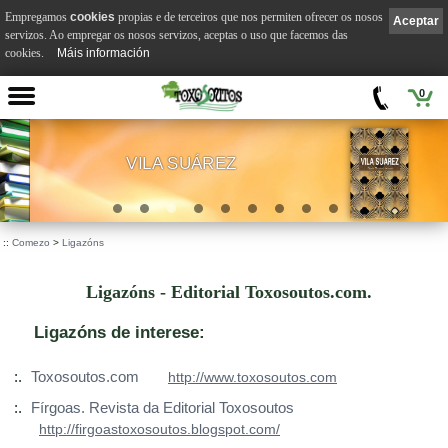
Empregamos
cookies
propias e de terceiros que nos permiten ofrecer os nosos
Aceptar
servizos. Ao empregar os nosos servizos, aceptas o uso que facemos das
cookies.
Máis información
0
VILA SUÁREZ
.
::
Comezo
>
Ligazóns
Ligazóns - Editorial Toxosoutos.com.
Ligazóns de interese:
:.
Toxosoutos.com
http://www.toxosoutos.com
:.
Fírgoas. Revista da Editorial Toxosoutos
http://firgoastoxosoutos.blogspot.com/