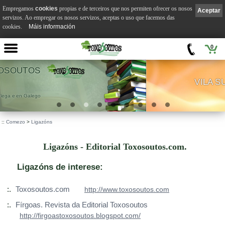
Empregamos
cookies
propias e de terceiros que nos permiten ofrecer os nosos
Aceptar
servizos. Ao empregar os nosos servizos, aceptas o uso que facemos das
cookies.
Máis información
0
VILA SUÁREZ
.
::
Comezo
>
Ligazóns
Ligazóns - Editorial Toxosoutos.com.
Ligazóns de interese:
:.
Toxosoutos.com
http://www.toxosoutos.com
:.
Fírgoas. Revista da Editorial Toxosoutos
http://firgoastoxosoutos.blogspot.com/