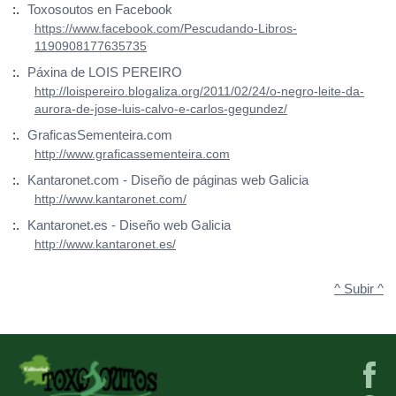
:.
Toxosoutos en Facebook
https://www.facebook.com/Pescudando-Libros-
1190908177635735
:.
Páxina de LOIS PEREIRO
http://loispereiro.blogaliza.org/2011/02/24/o-negro-leite-da-
aurora-de-jose-luis-calvo-e-carlos-gegundez/
:.
GraficasSementeira.com
http://www.graficassementeira.com
:.
Kantaronet.com - Diseño de páginas web Galicia
http://www.kantaronet.com/
:.
Kantaronet.es - Diseño web Galicia
http://www.kantaronet.es/
^ Subir ^