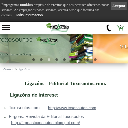
Empregamos
cookies
propias e de terceiros que nos permiten ofrecer os nosos
Aceptar
servizos. Ao empregar os nosos servizos, aceptas o uso que facemos das
cookies.
Máis información
0
VILA SUÁREZ
.
::
Comezo
>
Ligazóns
Ligazóns - Editorial Toxosoutos.com.
Ligazóns de interese:
:.
Toxosoutos.com
http://www.toxosoutos.com
:.
Fírgoas. Revista da Editorial Toxosoutos
http://firgoastoxosoutos.blogspot.com/