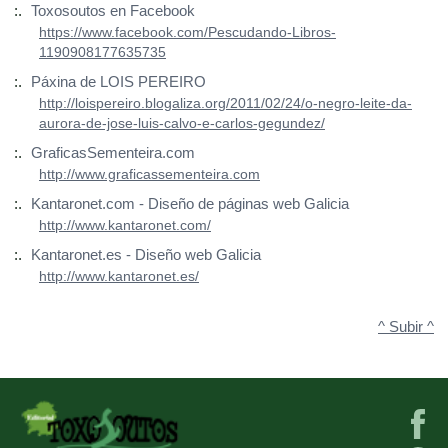
:.
Toxosoutos en Facebook
https://www.facebook.com/Pescudando-Libros-
1190908177635735
:.
Páxina de LOIS PEREIRO
http://loispereiro.blogaliza.org/2011/02/24/o-negro-leite-da-
aurora-de-jose-luis-calvo-e-carlos-gegundez/
:.
GraficasSementeira.com
http://www.graficassementeira.com
:.
Kantaronet.com - Diseño de páginas web Galicia
http://www.kantaronet.com/
:.
Kantaronet.es - Diseño web Galicia
http://www.kantaronet.es/
^ Subir ^