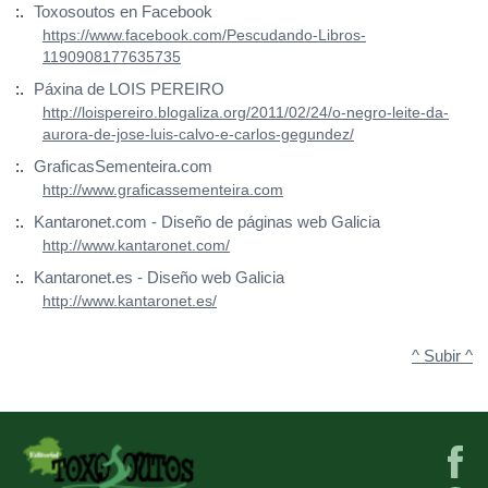
:.
Toxosoutos en Facebook
https://www.facebook.com/Pescudando-Libros-
1190908177635735
:.
Páxina de LOIS PEREIRO
http://loispereiro.blogaliza.org/2011/02/24/o-negro-leite-da-
aurora-de-jose-luis-calvo-e-carlos-gegundez/
:.
GraficasSementeira.com
http://www.graficassementeira.com
:.
Kantaronet.com - Diseño de páginas web Galicia
http://www.kantaronet.com/
:.
Kantaronet.es - Diseño web Galicia
http://www.kantaronet.es/
^ Subir ^