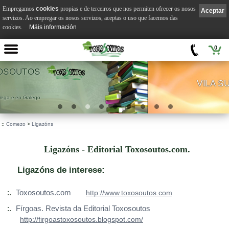
Empregamos
cookies
propias e de terceiros que nos permiten ofrecer os nosos
Aceptar
servizos. Ao empregar os nosos servizos, aceptas o uso que facemos das
cookies.
Máis información
0
VILA SUÁREZ
.
::
Comezo
>
Ligazóns
Ligazóns - Editorial Toxosoutos.com.
Ligazóns de interese:
:.
Toxosoutos.com
http://www.toxosoutos.com
:.
Fírgoas. Revista da Editorial Toxosoutos
http://firgoastoxosoutos.blogspot.com/