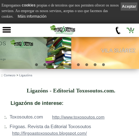
Empregamos
cookies
propias e de terceiros que nos permiten ofrecer os nosos
Aceptar
servizos. Ao empregar os nosos servizos, aceptas o uso que facemos das
cookies.
Máis información
0
VILA SUÁREZ
.
::
Comezo
>
Ligazóns
Ligazóns - Editorial Toxosoutos.com.
Ligazóns de interese:
:.
Toxosoutos.com
http://www.toxosoutos.com
:.
Fírgoas. Revista da Editorial Toxosoutos
http://firgoastoxosoutos.blogspot.com/