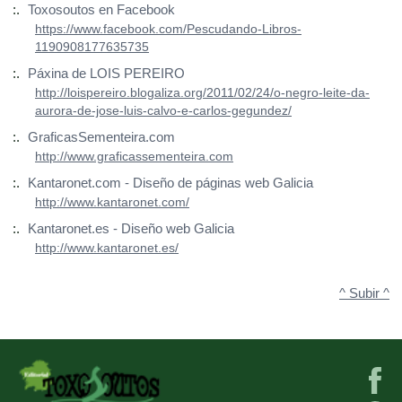
:.
Toxosoutos en Facebook
https://www.facebook.com/Pescudando-Libros-
1190908177635735
:.
Páxina de LOIS PEREIRO
http://loispereiro.blogaliza.org/2011/02/24/o-negro-leite-da-
aurora-de-jose-luis-calvo-e-carlos-gegundez/
:.
GraficasSementeira.com
http://www.graficassementeira.com
:.
Kantaronet.com - Diseño de páginas web Galicia
http://www.kantaronet.com/
:.
Kantaronet.es - Diseño web Galicia
http://www.kantaronet.es/
^ Subir ^