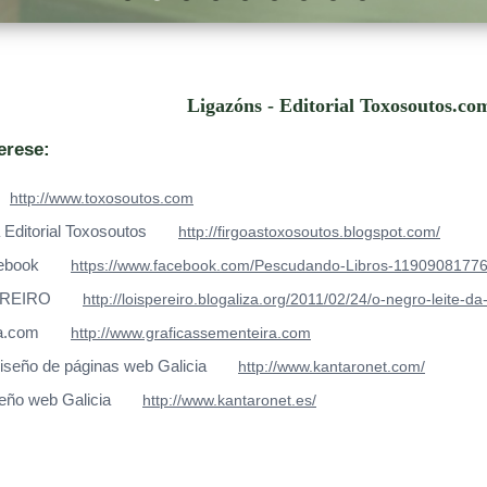
Ligazóns - Editorial Toxosoutos.co
erese:
http://www.toxosoutos.com
 Editorial Toxosoutos
http://firgoastoxosoutos.blogspot.com/
ebook
https://www.facebook.com/Pescudando-Libros-1190908177
EREIRO
http://loispereiro.blogaliza.org/2011/02/24/o-negro-leite-d
a.com
http://www.graficassementeira.com
iseño de páginas web Galicia
http://www.kantaronet.com/
seño web Galicia
http://www.kantaronet.es/