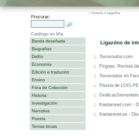
::
Comezo
>
Ligazóns
Procurar:
Catálogo en liña:
Banda deseñada
Ligazóns de int
Biografías
Delfín
:.
Toxosoutos.com
Economía
:.
Fírgoas. Revista da
Edición e tradución
:.
Toxosoutos en Fac
Ensino
:.
Páxina de LOIS P
Fóra de Colección
:.
GraficasSementeir
Historia
Investigación
:.
Kantaronet.com - D
Narrativa
:.
Kantaronet.es - Di
Poesía
Temas locais