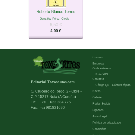
Roberto Blanco Torres
González Pérez, Clodio
6,50 €
4,00 €
Comezo
Empresa
Onde estamos
Ruta XPS
Contacto
Editorial Toxosoutos.com
Código QR - Cáptura rápida
C/ Cruceiro do Rego, 2 - Obre -
Novas
C.P. 15217 Noia (A Coruña)
Galería
Tlf:
623 384 776
+34
Redes Sociais
Fax:
981821690
+34
Ligazóns
Aviso Legal
Política de privacidade
Condicións