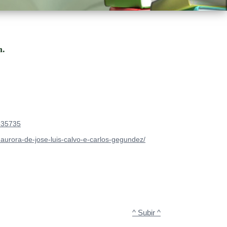
m.
635735
a-aurora-de-jose-luis-calvo-e-carlos-gegundez/
^ Subir ^