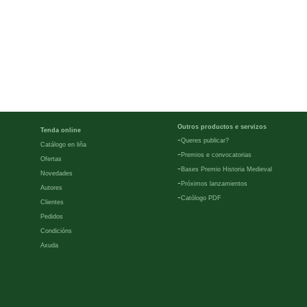
Outros productos e servizos
Tenda online
-
Queres publicar?
Catálogo en liña
-
Premios e convocatorias
Ofertas
-
Bases Premio Historia Medieval
Novedades
-
Próximos lanzamientos
Autores
-
Católogo PDF
Clientes
Pedidos
Condicións
Axuda