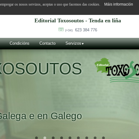
o empregar os nosos servizos, aceptas o uso que facemos das cookies.
Máis información
Editorial Toxosoutos - Tenda en liña
623 384 776
(+34)
Condicións
Contacto
Servizos
OXOSOUTOS
Galega e en Galego