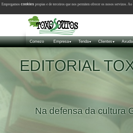
Empregamos
cookies
propias e de terceiros que nos permiten ofrecer os nosos servizos. A
Comezo
Empresa
Tenda
Clientes
Axuda
EDITORIAL T
Na defensa da cultura 