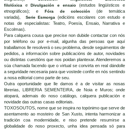
filolóxica
e
Divulgación e ensaio
(estudos lingüísticos e
etnográficos); e
Fóra de colección
(de temática
variada),
Serie Esmorga
(edicións escolares con estudo e
notas de especialistas: Teatro, Poesía, Ensaio, Narrativa e
Escolmas).
Para calquera cousa que precise non dubide contactar con nós
por teléfono ou por e-mail, algunha das persoas que aquí
traballamos lle resolverá o seu problema, desde seguimentos de
pedidos, a información sobre publicacións de autor, novidades
ou distintas cuestións que nos poidan plantexar. Atenderemos a
súa chamada facendo que o virtual se convirta en real dándolle
a seguridade necesaria para que vostede confíe en nós sentindo
a nosa editorial como parte de seu.
Outra oportunidade que lle damos é a de visitar as nosas
librerias, LIBRERIA SEMENTEIRA, de Noia e Muros; onde
atopará, ademais do noso catálogo, calquera publicación e
novidade das outras casas editoriais.
TOXOSOUTOS, nome que se inspira no topónimo que serve de
asentamento ao mosteiro de San Xusto, intenta harmonizar a
tradición coa modernidade, e niso pretende resumirse a
globalidade do noso proxecto, unha idea pensada só para