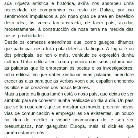
súa riqueza artística e histórica, axiña nos absorbeu unha
necesidade de compromiso co resto de Galiza, por iso
sentímonos impulsados a pór noso grao de area en beneficio
desa idea, ás veces tan abstracta, de facer país, axudar,
modestamente, á construcción da nosa terra na medida das
nosas posibilidades.
Desde os comezos entendimos que, como galegos, tiñamos
que participar nesa loita pola defensa da lingua. A lingua é un
dos principais, se non o máis, vehículo de expresión dunha
cultura. Unha editora ten como primeiro dos seus patrimonios
as palabras que lle emprestan os poetas e os investigadores,
unha editora ten que saber xestionar esas palabras facéndolle
crecer as alas para que as verbas voen e se espallen enchendo
os ollos e os corazóns dos nosos lectores.
Mais a parte da língua tamén está o noso país, que deixa de ser
símbolo para se convertir nunha realidade do día a día. Un país
que se ten que abrir, que se mostrar ao mundo, procurar novas
vías de comunicación e empregar as xa existentes, un pouco
na idea de recoller a virtude unamuniana de, e sen ser
presuntuosos, non galeguizar Europa, mais si dicirlles que
tamén estamos nós.