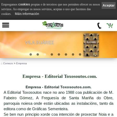
Empregamos
cookies
propias e de terceiros que nos permiten ofrecer os nosos
Aceptar
servizos. Ao empregar os nosos servizos, aceptas o uso que facemos das
cookies.
Máis información
0
VILA SUÁREZ
.
::
Comezo
>
Empresa
Empresa - Editorial Toxosoutos.com.
Empresa - Editorial Toxosoutos.com.
A Editorial Toxosoutos nace no ano 1988 coa publicación de M.
Fabeiro Gómez, A Freguesía de Santa Mariña do Obre,
parroquia noiesa onde están ubicadas as instalacións, tanto da
editora como de Gráficas Sementeira.
Se ben nun principio xorde coa intención de proxectar Noia e a