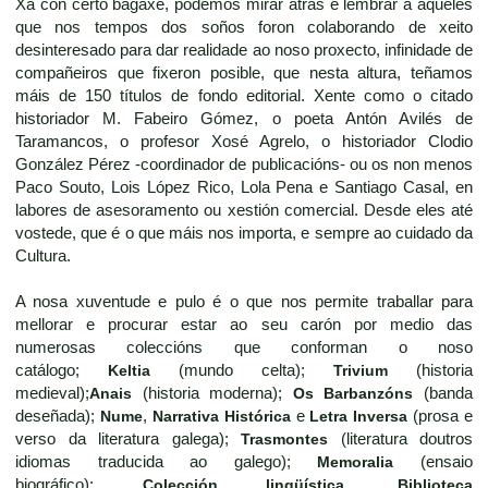
Xa con certo bagaxe, podemos mirar atrás e lembrar a aqueles
que nos tempos dos soños foron colaborando de xeito
desinteresado para dar realidade ao noso proxecto, infinidade de
compañeiros que fixeron posible, que nesta altura, teñamos
máis de 150 títulos de fondo editorial. Xente como o citado
historiador M. Fabeiro Gómez, o poeta Antón Avilés de
Taramancos, o profesor Xosé Agrelo, o historiador Clodio
González Pérez -coordinador de publicacións- ou os non menos
Paco Souto, Lois López Rico, Lola Pena e Santiago Casal, en
labores de asesoramento ou xestión comercial. Desde eles até
vostede, que é o que máis nos importa, e sempre ao cuidado da
Cultura.
A nosa xuventude e pulo é o que nos permite traballar para
mellorar e procurar estar ao seu carón por medio das
numerosas coleccións que conforman o noso
catálogo;
Keltia
(mundo celta);
Trivium
(historia
medieval);
Anais
(historia moderna);
Os Barbanzóns
(banda
deseñada);
Nume
,
Narrativa Histórica
e
Letra Inversa
(prosa e
verso da literatura galega);
Trasmontes
(literatura doutros
idiomas traducida ao galego);
Memoralia
(ensaio
biográfico);
Colección lingüística
,
Biblioteca