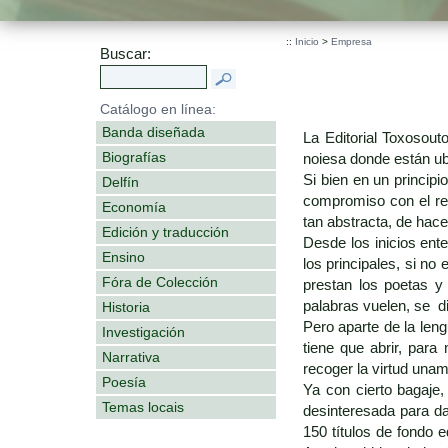
::
Inicio
>
Empresa
Buscar:
Catálogo en línea:
Banda diseñada
La Editorial Toxosou
Biografías
noiesa donde están ub
Si bien en un principi
Delfín
compromiso con el res
Economía
tan abstracta, de hace
Edición y traducción
Desde los inicios ent
Ensino
los principales, si no
Fóra de Colección
prestan los poetas y 
palabras vuelen, se di
Historia
Pero aparte de la len
Investigación
tiene que abrir, par
Narrativa
recoger la virtud una
Poesía
Ya con cierto bagaje
Temas locais
desinteresada para da
150 títulos de fondo 