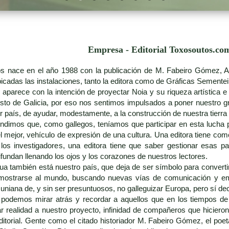
Empresa - Editorial Toxosoutos.co
tos nace en el año 1988 con la publicación de M. Fabeiro Gómez, 
icadas las instalaciones, tanto la editora como de Gráficas Sementei
o aparece con la intención de proyectar Noia y su riqueza artística 
to de Galicia, por eso nos sentimos impulsados a poner nuestro gr
r país, de ayudar, modestamente, a la construcción de nuestra tierra
endimos que, como gallegos, teníamos que participar en esta lucha 
 el mejor, vehículo de expresión de una cultura. Una editora tiene co
los investigadores, una editora tiene que saber gestionar esas pa
fundan llenando los ojos y los corazones de nuestros lectores.
gua también está nuestro país, que deja de ser símbolo para converti
a mostrarse al mundo, buscando nuevas vías de comunicación y emp
muniana de, y sin ser presuntuosos, no galleguizar Europa, pero sí d
, podemos mirar atrás y recordar a aquellos que en los tiempos d
r realidad a nuestro proyecto, infinidad de compañeros que hiciero
editorial. Gente como el citado historiador M. Fabeiro Gómez, el po