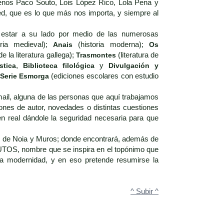
menos Paco Souto, Lois López Rico, Lola Pena y
ed, que es lo que más nos importa, y siempre al
r estar a su lado por medio de las numerosas
ria medieval);
Anais
(historia moderna);
Os
e la literatura gallega);
Trasmontes
(literatura de
stica
,
Biblioteca filológica
y
Divulgación y
Serie Esmorga
(ediciones escolares con estudio
mail, alguna de las personas que aquí trabajamos
ones de autor, novedades o distintas cuestiones
n real dándole la seguridad necesaria para que
, de Noia y Muros; donde encontrará, además de
UTOS, nombre que se inspira en el topónimo que
 la modernidad, y en eso pretende resumirse la
^ Subir ^