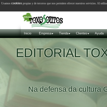
Usamos
cookies
propias y de terceros que nos permiten ofrecer nuestros servicios. Al utiliz
Inicio
Empresa
Tienda
Clientes
Ayuda
EDITORIAL T
Na defensa da cultura 