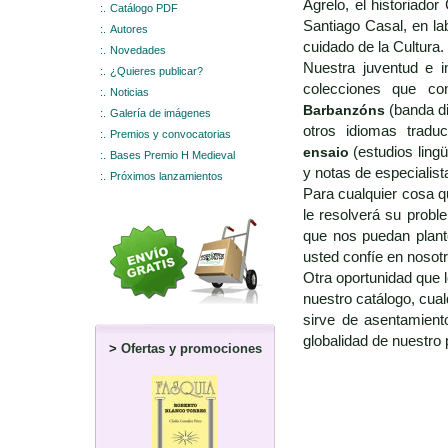
Agrelo, el historiad
:.
Catálogo PDF
Santiago Casal, en la
:.
Autores
cuidado de la Cultura.
:.
Novedades
Nuestra juventud e 
:.
¿Quieres publicar?
colecciones que co
:.
Noticias
Barbanzóns
(banda d
:.
Galería de imágenes
otros idiomas traduc
:.
Premios y convocatorias
ensaio
(estudios lingü
:.
Bases Premio H Medieval
y notas de especialist
:.
Próximos lanzamientos
Para cualquier cosa q
le resolverá su probl
que nos puedan plante
usted confíe en nosotr
Otra oportunidad que
nuestro catálogo, cua
sirve de asentamient
globalidad de nuestro
>
Ofertas y promociones