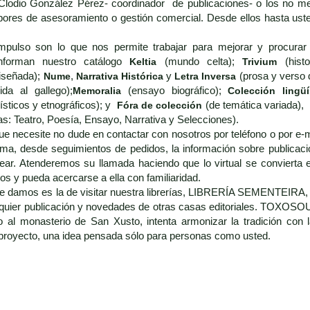
or Clodio González Pérez- coordinador de publicaciones- o los no 
bores de asesoramiento o gestión comercial. Desde ellos hasta ust
impulso son lo que nos permite trabajar para mejorar y procura
nforman nuestro catálogo
Keltia
(mundo celta);
Trivium
(histo
iseñada);
Nume
,
Narrativa Histórica
y
Letra Inversa
(prosa y verso d
ida al gallego);
Memoralia
(ensayo biográfico);
Colección lingüí
ísticos y etnográficos); y
Fóra de colección
(de temática variada),
as: Teatro, Poesía, Ensayo, Narrativa y Selecciones).
ue necesite no dude en contactar con nosotros por teléfono o por e-
ema, desde seguimientos de pedidos, la información sobre publicaci
ar. Atenderemos su llamada haciendo que lo virtual se convierta e
os y pueda acercarse a ella con familiaridad.
 le damos es la de visitar nuestra librerías, LIBRERÍA SEMENTEIRA
lquier publicación y novedades de otras casas editoriales. TOXOSO
o al monasterio de San Xusto, intenta armonizar la tradición con
 proyecto, una idea pensada sólo para personas como usted.