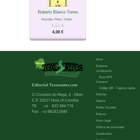
Roberto Blanco Torres
González Pérez, Clodio
6,50 €
4,00 €
Inicio
Empresa
Localización
Ruta GPS
Contacto
Editorial Toxosoutos.com
Código QR - Cáptura rápida
C/ Cruceiro do Rego, 2 - Obre -
Noticias
C.P. 15217 Noia (A Coruña)
Galería
Tlf:
623 384 776
+34
Redes Sociales
Fax:
981821690
+34
Enlaces
Aviso Legal
Política de privacidad
Condiciones