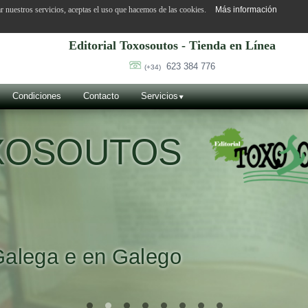
ar nuestros servicios, aceptas el uso que hacemos de las cookies.
Más información
Editorial Toxosoutos - Tienda en Línea
623 384 776
(+34)
Condiciones
Contacto
Servicios
OXOSOUTOS
Galega e en Galego