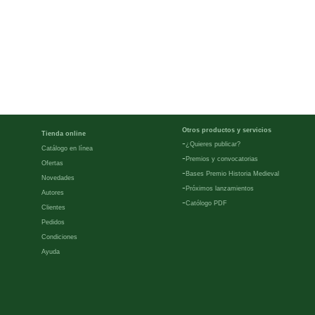
Otros productos y servicios
Tienda online
-
¿Quieres publicar?
Catálogo en línea
-
Premios y convocatorias
Ofertas
-
Bases Premio Historia Medieval
Novedades
-
Próximos lanzamientos
Autores
-
Católogo PDF
Clientes
Pedidos
Condiciones
Ayuda