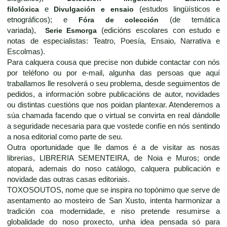
filolóxica
e
Divulgación e ensaio
(estudos lingüísticos e
etnográficos); e
Fóra de colección
(de temática
variada),
Serie Esmorga
(edicións escolares con estudo e
notas de especialistas: Teatro, Poesía, Ensaio, Narrativa e
Escolmas).
Para calquera cousa que precise non dubide contactar con nós
por teléfono ou por e-mail, algunha das persoas que aquí
traballamos lle resolverá o seu problema, desde seguimentos de
pedidos, a información sobre publicacións de autor, novidades
ou distintas cuestións que nos poidan plantexar. Atenderemos a
súa chamada facendo que o virtual se convirta en real dándolle
a seguridade necesaria para que vostede confíe en nós sentindo
a nosa editorial como parte de seu.
Outra oportunidade que lle damos é a de visitar as nosas
librerias, LIBRERIA SEMENTEIRA, de Noia e Muros; onde
atopará, ademais do noso catálogo, calquera publicación e
novidade das outras casas editoriais.
TOXOSOUTOS, nome que se inspira no topónimo que serve de
asentamento ao mosteiro de San Xusto, intenta harmonizar a
tradición coa modernidade, e niso pretende resumirse a
globalidade do noso proxecto, unha idea pensada só para