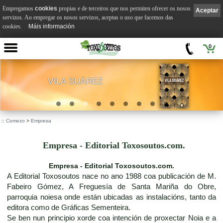
Empregamos
cookies
propias e de terceiros que nos permiten ofrecer os nosos
Aceptar
servizos. Ao empregar os nosos servizos, aceptas o uso que facemos das
cookies.
Máis información
0
VILA SUÁREZ
.
::
Comezo
>
Empresa
Empresa - Editorial Toxosoutos.com.
Empresa - Editorial Toxosoutos.com.
A Editorial Toxosoutos nace no ano 1988 coa publicación de M.
Fabeiro Gómez, A Freguesía de Santa Mariña do Obre,
parroquia noiesa onde están ubicadas as instalacións, tanto da
editora como de Gráficas Sementeira.
Se ben nun principio xorde coa intención de proxectar Noia e a