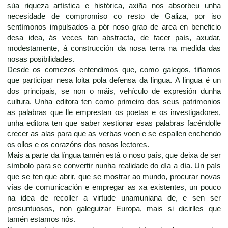
súa riqueza artística e histórica, axiña nos absorbeu unha
necesidade de compromiso co resto de Galiza, por iso
sentímonos impulsados a pór noso grao de area en beneficio
desa idea, ás veces tan abstracta, de facer país, axudar,
modestamente, á construcción da nosa terra na medida das
nosas posibilidades.
Desde os comezos entendimos que, como galegos, tiñamos
que participar nesa loita pola defensa da lingua. A lingua é un
dos principais, se non o máis, vehículo de expresión dunha
cultura. Unha editora ten como primeiro dos seus patrimonios
as palabras que lle emprestan os poetas e os investigadores,
unha editora ten que saber xestionar esas palabras facéndolle
crecer as alas para que as verbas voen e se espallen enchendo
os ollos e os corazóns dos nosos lectores.
Mais a parte da língua tamén está o noso país, que deixa de ser
símbolo para se convertir nunha realidade do día a día. Un país
que se ten que abrir, que se mostrar ao mundo, procurar novas
vías de comunicación e empregar as xa existentes, un pouco
na idea de recoller a virtude unamuniana de, e sen ser
presuntuosos, non galeguizar Europa, mais si dicirlles que
tamén estamos nós.