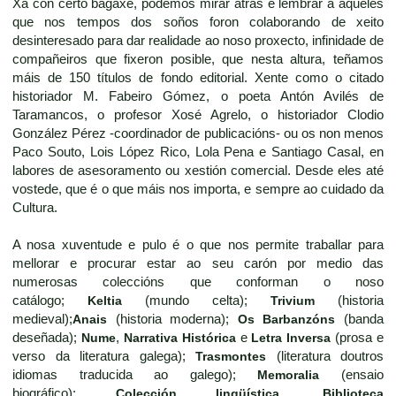
Xa con certo bagaxe, podemos mirar atrás e lembrar a aqueles
que nos tempos dos soños foron colaborando de xeito
desinteresado para dar realidade ao noso proxecto, infinidade de
compañeiros que fixeron posible, que nesta altura, teñamos
máis de 150 títulos de fondo editorial. Xente como o citado
historiador M. Fabeiro Gómez, o poeta Antón Avilés de
Taramancos, o profesor Xosé Agrelo, o historiador Clodio
González Pérez -coordinador de publicacións- ou os non menos
Paco Souto, Lois López Rico, Lola Pena e Santiago Casal, en
labores de asesoramento ou xestión comercial. Desde eles até
vostede, que é o que máis nos importa, e sempre ao cuidado da
Cultura.
A nosa xuventude e pulo é o que nos permite traballar para
mellorar e procurar estar ao seu carón por medio das
numerosas coleccións que conforman o noso
catálogo;
Keltia
(mundo celta);
Trivium
(historia
medieval);
Anais
(historia moderna);
Os Barbanzóns
(banda
deseñada);
Nume
,
Narrativa Histórica
e
Letra Inversa
(prosa e
verso da literatura galega);
Trasmontes
(literatura doutros
idiomas traducida ao galego);
Memoralia
(ensaio
biográfico);
Colección lingüística
,
Biblioteca