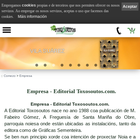
Empregamos
cookies
propias e de terceiros que nos permiten ofrecer os nosos
Aceptar
servizos. Ao empregar os nosos servizos, aceptas o uso que facemos das
cookies.
Máis información
0
VILA SUÁREZ
.
::
Comezo
>
Empresa
Empresa - Editorial Toxosoutos.com.
Empresa - Editorial Toxosoutos.com.
A Editorial Toxosoutos nace no ano 1988 coa publicación de M.
Fabeiro Gómez, A Freguesía de Santa Mariña do Obre,
parroquia noiesa onde están ubicadas as instalacións, tanto da
editora como de Gráficas Sementeira.
Se ben nun principio xorde coa intención de proxectar Noia e a