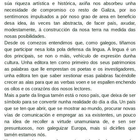
súa riqueza artística e histórica, axiña nos absorbeu unha
necesidade de compromiso co resto de Galiza, por iso
sentímonos impulsados a pór noso grao de area en beneficio
desa idea, ás veces tan abstracta, de facer país, axudar,
modestamente, á construcción da nosa terra na medida das
nosas posibilidades.
Desde os comezos entendimos que, como galegos, tiñamos
que participar nesa loita pola defensa da lingua. A lingua é un
dos principais, se non o máis, vehículo de expresión dunha
cultura. Unha editora ten como primeiro dos seus patrimonios
as palabras que lle emprestan os poetas e os investigadores,
unha editora ten que saber xestionar esas palabras facéndolle
crecer as alas para que as verbas voen e se espallen enchendo
os ollos e os corazóns dos nosos lectores.
Mais a parte da língua tamén está o noso país, que deixa de ser
símbolo para se convertir nunha realidade do día a día. Un país
que se ten que abrir, que se mostrar ao mundo, procurar novas
vías de comunicación e empregar as xa existentes, un pouco
na idea de recoller a virtude unamuniana de, e sen ser
presuntuosos, non galeguizar Europa, mais si dicirlles que
tamén estamos nós.