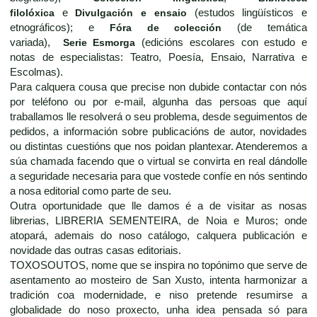
filolóxica
e
Divulgación e ensaio
(estudos lingüísticos e
etnográficos); e
Fóra de colección
(de temática
variada),
Serie Esmorga
(edicións escolares con estudo e
notas de especialistas: Teatro, Poesía, Ensaio, Narrativa e
Escolmas).
Para calquera cousa que precise non dubide contactar con nós
por teléfono ou por e-mail, algunha das persoas que aquí
traballamos lle resolverá o seu problema, desde seguimentos de
pedidos, a información sobre publicacións de autor, novidades
ou distintas cuestións que nos poidan plantexar. Atenderemos a
súa chamada facendo que o virtual se convirta en real dándolle
a seguridade necesaria para que vostede confíe en nós sentindo
a nosa editorial como parte de seu.
Outra oportunidade que lle damos é a de visitar as nosas
librerias, LIBRERIA SEMENTEIRA, de Noia e Muros; onde
atopará, ademais do noso catálogo, calquera publicación e
novidade das outras casas editoriais.
TOXOSOUTOS, nome que se inspira no topónimo que serve de
asentamento ao mosteiro de San Xusto, intenta harmonizar a
tradición coa modernidade, e niso pretende resumirse a
globalidade do noso proxecto, unha idea pensada só para