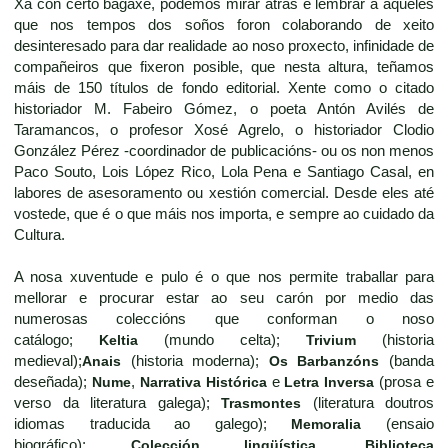
Xa con certo bagaxe, podemos mirar atrás e lembrar a aqueles
que nos tempos dos soños foron colaborando de xeito
desinteresado para dar realidade ao noso proxecto, infinidade de
compañeiros que fixeron posible, que nesta altura, teñamos
máis de 150 títulos de fondo editorial. Xente como o citado
historiador M. Fabeiro Gómez, o poeta Antón Avilés de
Taramancos, o profesor Xosé Agrelo, o historiador Clodio
González Pérez -coordinador de publicacións- ou os non menos
Paco Souto, Lois López Rico, Lola Pena e Santiago Casal, en
labores de asesoramento ou xestión comercial. Desde eles até
vostede, que é o que máis nos importa, e sempre ao cuidado da
Cultura.
A nosa xuventude e pulo é o que nos permite traballar para
mellorar e procurar estar ao seu carón por medio das
numerosas coleccións que conforman o noso
catálogo;
Keltia
(mundo celta);
Trivium
(historia
medieval);
Anais
(historia moderna);
Os Barbanzóns
(banda
deseñada);
Nume
,
Narrativa Histórica
e
Letra Inversa
(prosa e
verso da literatura galega);
Trasmontes
(literatura doutros
idiomas traducida ao galego);
Memoralia
(ensaio
biográfico);
Colección lingüística
,
Biblioteca