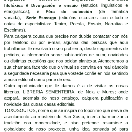
filolóxica
e
Divulgación e ensaio
(estudos lingüísticos e
etnográficos); e
Fóra de colección
(de temática
variada),
Serie Esmorga
(edicións escolares con estudo e
notas de especialistas: Teatro, Poesía, Ensaio, Narrativa e
Escolmas).
Para calquera cousa que precise non dubide contactar con nós
por teléfono ou por e-mail, algunha das persoas que aquí
traballamos lle resolverá o seu problema, desde seguimentos de
pedidos, a información sobre publicacións de autor, novidades
ou distintas cuestións que nos poidan plantexar. Atenderemos a
súa chamada facendo que o virtual se convirta en real dándolle
a seguridade necesaria para que vostede confíe en nós sentindo
a nosa editorial como parte de seu.
Outra oportunidade que lle damos é a de visitar as nosas
librerias, LIBRERIA SEMENTEIRA, de Noia e Muros; onde
atopará, ademais do noso catálogo, calquera publicación e
novidade das outras casas editoriais.
TOXOSOUTOS, nome que se inspira no topónimo que serve de
asentamento ao mosteiro de San Xusto, intenta harmonizar a
tradición coa modernidade, e niso pretende resumirse a
globalidade do noso proxecto, unha idea pensada só para