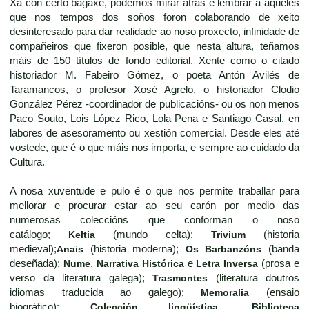
Xa con certo bagaxe, podemos mirar atrás e lembrar a aqueles
que nos tempos dos soños foron colaborando de xeito
desinteresado para dar realidade ao noso proxecto, infinidade de
compañeiros que fixeron posible, que nesta altura, teñamos
máis de 150 títulos de fondo editorial. Xente como o citado
historiador M. Fabeiro Gómez, o poeta Antón Avilés de
Taramancos, o profesor Xosé Agrelo, o historiador Clodio
González Pérez -coordinador de publicacións- ou os non menos
Paco Souto, Lois López Rico, Lola Pena e Santiago Casal, en
labores de asesoramento ou xestión comercial. Desde eles até
vostede, que é o que máis nos importa, e sempre ao cuidado da
Cultura.
A nosa xuventude e pulo é o que nos permite traballar para
mellorar e procurar estar ao seu carón por medio das
numerosas coleccións que conforman o noso
catálogo;
Keltia
(mundo celta);
Trivium
(historia
medieval);
Anais
(historia moderna);
Os Barbanzóns
(banda
deseñada);
Nume
,
Narrativa Histórica
e
Letra Inversa
(prosa e
verso da literatura galega);
Trasmontes
(literatura doutros
idiomas traducida ao galego);
Memoralia
(ensaio
biográfico);
Colección lingüística
,
Biblioteca