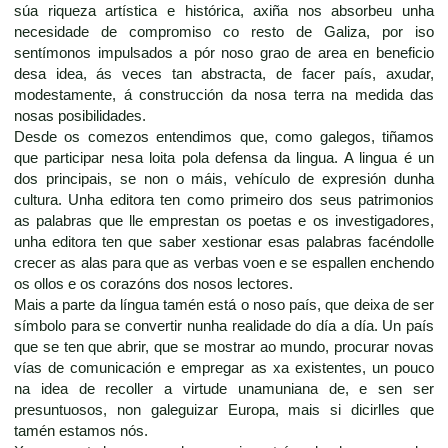
súa riqueza artística e histórica, axiña nos absorbeu unha
necesidade de compromiso co resto de Galiza, por iso
sentímonos impulsados a pór noso grao de area en beneficio
desa idea, ás veces tan abstracta, de facer país, axudar,
modestamente, á construcción da nosa terra na medida das
nosas posibilidades.
Desde os comezos entendimos que, como galegos, tiñamos
que participar nesa loita pola defensa da lingua. A lingua é un
dos principais, se non o máis, vehículo de expresión dunha
cultura. Unha editora ten como primeiro dos seus patrimonios
as palabras que lle emprestan os poetas e os investigadores,
unha editora ten que saber xestionar esas palabras facéndolle
crecer as alas para que as verbas voen e se espallen enchendo
os ollos e os corazóns dos nosos lectores.
Mais a parte da língua tamén está o noso país, que deixa de ser
símbolo para se convertir nunha realidade do día a día. Un país
que se ten que abrir, que se mostrar ao mundo, procurar novas
vías de comunicación e empregar as xa existentes, un pouco
na idea de recoller a virtude unamuniana de, e sen ser
presuntuosos, non galeguizar Europa, mais si dicirlles que
tamén estamos nós.