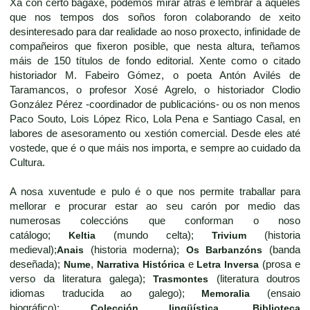
Xa con certo bagaxe, podemos mirar atrás e lembrar a aqueles
que nos tempos dos soños foron colaborando de xeito
desinteresado para dar realidade ao noso proxecto, infinidade de
compañeiros que fixeron posible, que nesta altura, teñamos
máis de 150 títulos de fondo editorial. Xente como o citado
historiador M. Fabeiro Gómez, o poeta Antón Avilés de
Taramancos, o profesor Xosé Agrelo, o historiador Clodio
González Pérez -coordinador de publicacións- ou os non menos
Paco Souto, Lois López Rico, Lola Pena e Santiago Casal, en
labores de asesoramento ou xestión comercial. Desde eles até
vostede, que é o que máis nos importa, e sempre ao cuidado da
Cultura.
A nosa xuventude e pulo é o que nos permite traballar para
mellorar e procurar estar ao seu carón por medio das
numerosas coleccións que conforman o noso
catálogo;
Keltia
(mundo celta);
Trivium
(historia
medieval);
Anais
(historia moderna);
Os Barbanzóns
(banda
deseñada);
Nume
,
Narrativa Histórica
e
Letra Inversa
(prosa e
verso da literatura galega);
Trasmontes
(literatura doutros
idiomas traducida ao galego);
Memoralia
(ensaio
biográfico);
Colección lingüística
,
Biblioteca