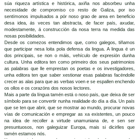
súa riqueza artística e histórica, axiña nos absorbeu unha
necesidade de compromiso co resto de Galiza, por iso
sentímonos impulsados a pór noso grao de area en beneficio
desa idea, ás veces tan abstracta, de facer país, axudar,
modestamente, á construcción da nosa terra na medida das
nosas posibilidades.
Desde os comezos entendimos que, como galegos, tiñamos
que participar nesa loita pola defensa da lingua. A lingua é un
dos principais, se non o máis, vehículo de expresión dunha
cultura. Unha editora ten como primeiro dos seus patrimonios
as palabras que lle emprestan os poetas e os investigadores,
unha editora ten que saber xestionar esas palabras facéndolle
crecer as alas para que as verbas voen e se espallen enchendo
os ollos e os corazóns dos nosos lectores.
Mais a parte da língua tamén está o noso país, que deixa de ser
símbolo para se convertir nunha realidade do día a día. Un país
que se ten que abrir, que se mostrar ao mundo, procurar novas
vías de comunicación e empregar as xa existentes, un pouco
na idea de recoller a virtude unamuniana de, e sen ser
presuntuosos, non galeguizar Europa, mais si dicirlles que
tamén estamos nós.