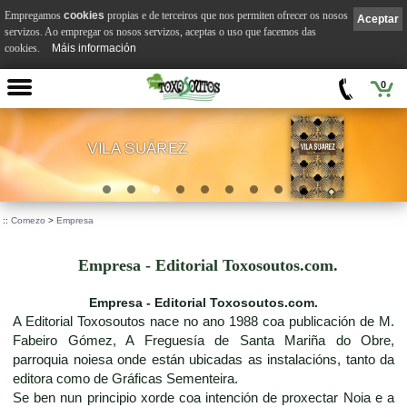
Empregamos
cookies
propias e de terceiros que nos permiten ofrecer os nosos
Aceptar
servizos. Ao empregar os nosos servizos, aceptas o uso que facemos das
cookies.
Máis información
0
VILA SUÁREZ
.
::
Comezo
>
Empresa
Empresa - Editorial Toxosoutos.com.
Empresa - Editorial Toxosoutos.com.
A Editorial Toxosoutos nace no ano 1988 coa publicación de M.
Fabeiro Gómez, A Freguesía de Santa Mariña do Obre,
parroquia noiesa onde están ubicadas as instalacións, tanto da
editora como de Gráficas Sementeira.
Se ben nun principio xorde coa intención de proxectar Noia e a