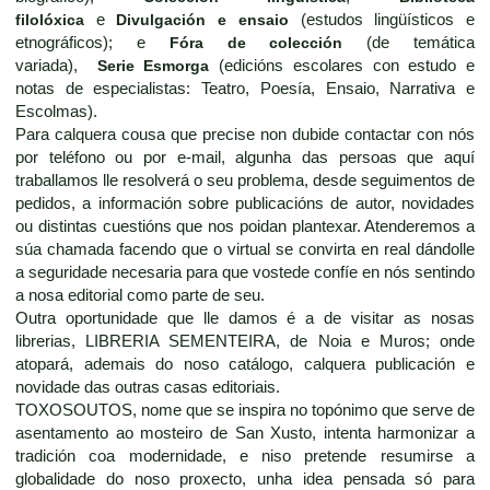
filolóxica
e
Divulgación e ensaio
(estudos lingüísticos e
etnográficos); e
Fóra de colección
(de temática
variada),
Serie Esmorga
(edicións escolares con estudo e
notas de especialistas: Teatro, Poesía, Ensaio, Narrativa e
Escolmas).
Para calquera cousa que precise non dubide contactar con nós
por teléfono ou por e-mail, algunha das persoas que aquí
traballamos lle resolverá o seu problema, desde seguimentos de
pedidos, a información sobre publicacións de autor, novidades
ou distintas cuestións que nos poidan plantexar. Atenderemos a
súa chamada facendo que o virtual se convirta en real dándolle
a seguridade necesaria para que vostede confíe en nós sentindo
a nosa editorial como parte de seu.
Outra oportunidade que lle damos é a de visitar as nosas
librerias, LIBRERIA SEMENTEIRA, de Noia e Muros; onde
atopará, ademais do noso catálogo, calquera publicación e
novidade das outras casas editoriais.
TOXOSOUTOS, nome que se inspira no topónimo que serve de
asentamento ao mosteiro de San Xusto, intenta harmonizar a
tradición coa modernidade, e niso pretende resumirse a
globalidade do noso proxecto, unha idea pensada só para