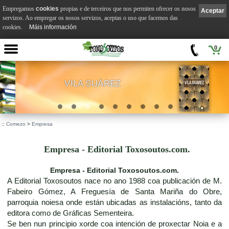
Empregamos
cookies
propias e de terceiros que nos permiten ofrecer os nosos
Aceptar
servizos. Ao empregar os nosos servizos, aceptas o uso que facemos das
cookies.
Máis información
0
VILA SUÁREZ
.
::
Comezo
>
Empresa
Empresa - Editorial Toxosoutos.com.
Empresa - Editorial Toxosoutos.com.
A Editorial Toxosoutos nace no ano 1988 coa publicación de M.
Fabeiro Gómez, A Freguesía de Santa Mariña do Obre,
parroquia noiesa onde están ubicadas as instalacións, tanto da
editora como de Gráficas Sementeira.
Se ben nun principio xorde coa intención de proxectar Noia e a