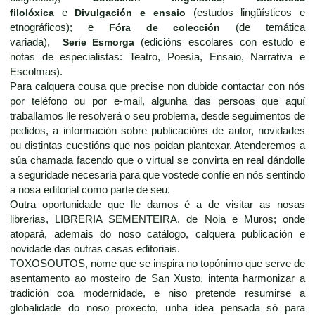
filolóxica
e
Divulgación e ensaio
(estudos lingüísticos e
etnográficos); e
Fóra de colección
(de temática
variada),
Serie Esmorga
(edicións escolares con estudo e
notas de especialistas: Teatro, Poesía, Ensaio, Narrativa e
Escolmas).
Para calquera cousa que precise non dubide contactar con nós
por teléfono ou por e-mail, algunha das persoas que aquí
traballamos lle resolverá o seu problema, desde seguimentos de
pedidos, a información sobre publicacións de autor, novidades
ou distintas cuestións que nos poidan plantexar. Atenderemos a
súa chamada facendo que o virtual se convirta en real dándolle
a seguridade necesaria para que vostede confíe en nós sentindo
a nosa editorial como parte de seu.
Outra oportunidade que lle damos é a de visitar as nosas
librerias, LIBRERIA SEMENTEIRA, de Noia e Muros; onde
atopará, ademais do noso catálogo, calquera publicación e
novidade das outras casas editoriais.
TOXOSOUTOS, nome que se inspira no topónimo que serve de
asentamento ao mosteiro de San Xusto, intenta harmonizar a
tradición coa modernidade, e niso pretende resumirse a
globalidade do noso proxecto, unha idea pensada só para