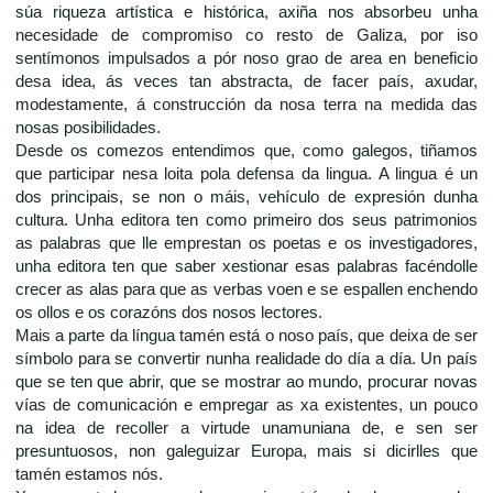
súa riqueza artística e histórica, axiña nos absorbeu unha
necesidade de compromiso co resto de Galiza, por iso
sentímonos impulsados a pór noso grao de area en beneficio
desa idea, ás veces tan abstracta, de facer país, axudar,
modestamente, á construcción da nosa terra na medida das
nosas posibilidades.
Desde os comezos entendimos que, como galegos, tiñamos
que participar nesa loita pola defensa da lingua. A lingua é un
dos principais, se non o máis, vehículo de expresión dunha
cultura. Unha editora ten como primeiro dos seus patrimonios
as palabras que lle emprestan os poetas e os investigadores,
unha editora ten que saber xestionar esas palabras facéndolle
crecer as alas para que as verbas voen e se espallen enchendo
os ollos e os corazóns dos nosos lectores.
Mais a parte da língua tamén está o noso país, que deixa de ser
símbolo para se convertir nunha realidade do día a día. Un país
que se ten que abrir, que se mostrar ao mundo, procurar novas
vías de comunicación e empregar as xa existentes, un pouco
na idea de recoller a virtude unamuniana de, e sen ser
presuntuosos, non galeguizar Europa, mais si dicirlles que
tamén estamos nós.