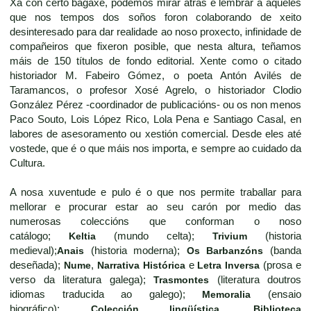
Xa con certo bagaxe, podemos mirar atrás e lembrar a aqueles
que nos tempos dos soños foron colaborando de xeito
desinteresado para dar realidade ao noso proxecto, infinidade de
compañeiros que fixeron posible, que nesta altura, teñamos
máis de 150 títulos de fondo editorial. Xente como o citado
historiador M. Fabeiro Gómez, o poeta Antón Avilés de
Taramancos, o profesor Xosé Agrelo, o historiador Clodio
González Pérez -coordinador de publicacións- ou os non menos
Paco Souto, Lois López Rico, Lola Pena e Santiago Casal, en
labores de asesoramento ou xestión comercial. Desde eles até
vostede, que é o que máis nos importa, e sempre ao cuidado da
Cultura.
A nosa xuventude e pulo é o que nos permite traballar para
mellorar e procurar estar ao seu carón por medio das
numerosas coleccións que conforman o noso
catálogo;
Keltia
(mundo celta);
Trivium
(historia
medieval);
Anais
(historia moderna);
Os Barbanzóns
(banda
deseñada);
Nume
,
Narrativa Histórica
e
Letra Inversa
(prosa e
verso da literatura galega);
Trasmontes
(literatura doutros
idiomas traducida ao galego);
Memoralia
(ensaio
biográfico);
Colección lingüística
,
Biblioteca