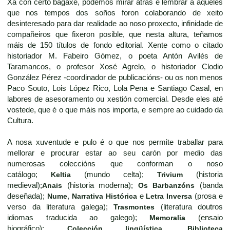
Xa con certo bagaxe, podemos mirar atrás e lembrar a aqueles
que nos tempos dos soños foron colaborando de xeito
desinteresado para dar realidade ao noso proxecto, infinidade de
compañeiros que fixeron posible, que nesta altura, teñamos
máis de 150 títulos de fondo editorial. Xente como o citado
historiador M. Fabeiro Gómez, o poeta Antón Avilés de
Taramancos, o profesor Xosé Agrelo, o historiador Clodio
González Pérez -coordinador de publicacións- ou os non menos
Paco Souto, Lois López Rico, Lola Pena e Santiago Casal, en
labores de asesoramento ou xestión comercial. Desde eles até
vostede, que é o que máis nos importa, e sempre ao cuidado da
Cultura.
A nosa xuventude e pulo é o que nos permite traballar para
mellorar e procurar estar ao seu carón por medio das
numerosas coleccións que conforman o noso
catálogo;
Keltia
(mundo celta);
Trivium
(historia
medieval);
Anais
(historia moderna);
Os Barbanzóns
(banda
deseñada);
Nume
,
Narrativa Histórica
e
Letra Inversa
(prosa e
verso da literatura galega);
Trasmontes
(literatura doutros
idiomas traducida ao galego);
Memoralia
(ensaio
biográfico);
Colección lingüística
,
Biblioteca