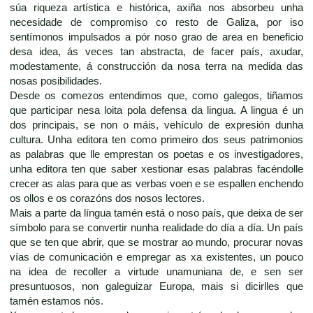
súa riqueza artística e histórica, axiña nos absorbeu unha
necesidade de compromiso co resto de Galiza, por iso
sentímonos impulsados a pór noso grao de area en beneficio
desa idea, ás veces tan abstracta, de facer país, axudar,
modestamente, á construcción da nosa terra na medida das
nosas posibilidades.
Desde os comezos entendimos que, como galegos, tiñamos
que participar nesa loita pola defensa da lingua. A lingua é un
dos principais, se non o máis, vehículo de expresión dunha
cultura. Unha editora ten como primeiro dos seus patrimonios
as palabras que lle emprestan os poetas e os investigadores,
unha editora ten que saber xestionar esas palabras facéndolle
crecer as alas para que as verbas voen e se espallen enchendo
os ollos e os corazóns dos nosos lectores.
Mais a parte da língua tamén está o noso país, que deixa de ser
símbolo para se convertir nunha realidade do día a día. Un país
que se ten que abrir, que se mostrar ao mundo, procurar novas
vías de comunicación e empregar as xa existentes, un pouco
na idea de recoller a virtude unamuniana de, e sen ser
presuntuosos, non galeguizar Europa, mais si dicirlles que
tamén estamos nós.