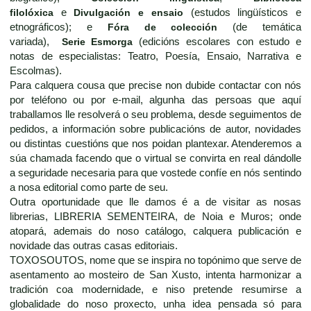
filolóxica
e
Divulgación e ensaio
(estudos lingüísticos e
etnográficos); e
Fóra de colección
(de temática
variada),
Serie Esmorga
(edicións escolares con estudo e
notas de especialistas: Teatro, Poesía, Ensaio, Narrativa e
Escolmas).
Para calquera cousa que precise non dubide contactar con nós
por teléfono ou por e-mail, algunha das persoas que aquí
traballamos lle resolverá o seu problema, desde seguimentos de
pedidos, a información sobre publicacións de autor, novidades
ou distintas cuestións que nos poidan plantexar. Atenderemos a
súa chamada facendo que o virtual se convirta en real dándolle
a seguridade necesaria para que vostede confíe en nós sentindo
a nosa editorial como parte de seu.
Outra oportunidade que lle damos é a de visitar as nosas
librerias, LIBRERIA SEMENTEIRA, de Noia e Muros; onde
atopará, ademais do noso catálogo, calquera publicación e
novidade das outras casas editoriais.
TOXOSOUTOS, nome que se inspira no topónimo que serve de
asentamento ao mosteiro de San Xusto, intenta harmonizar a
tradición coa modernidade, e niso pretende resumirse a
globalidade do noso proxecto, unha idea pensada só para