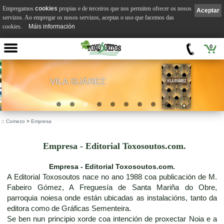
Empregamos
cookies
propias e de terceiros que nos permiten ofrecer os nosos
Aceptar
servizos. Ao empregar os nosos servizos, aceptas o uso que facemos das
cookies.
Máis información
0
VILA SUÁREZ
.
::
Comezo
>
Empresa
Empresa - Editorial Toxosoutos.com.
Empresa - Editorial Toxosoutos.com.
A Editorial Toxosoutos nace no ano 1988 coa publicación de M.
Fabeiro Gómez, A Freguesía de Santa Mariña do Obre,
parroquia noiesa onde están ubicadas as instalacións, tanto da
editora como de Gráficas Sementeira.
Se ben nun principio xorde coa intención de proxectar Noia e a