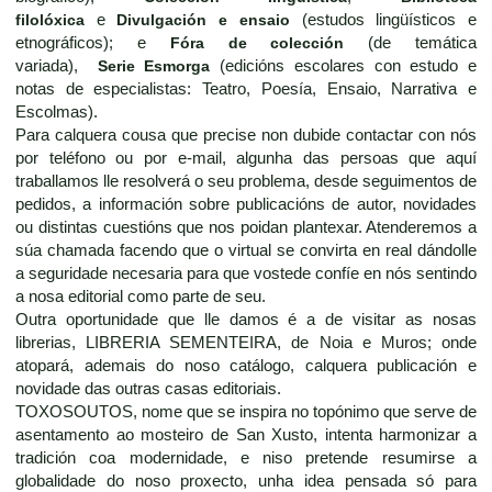
filolóxica
e
Divulgación e ensaio
(estudos lingüísticos e
etnográficos); e
Fóra de colección
(de temática
variada),
Serie Esmorga
(edicións escolares con estudo e
notas de especialistas: Teatro, Poesía, Ensaio, Narrativa e
Escolmas).
Para calquera cousa que precise non dubide contactar con nós
por teléfono ou por e-mail, algunha das persoas que aquí
traballamos lle resolverá o seu problema, desde seguimentos de
pedidos, a información sobre publicacións de autor, novidades
ou distintas cuestións que nos poidan plantexar. Atenderemos a
súa chamada facendo que o virtual se convirta en real dándolle
a seguridade necesaria para que vostede confíe en nós sentindo
a nosa editorial como parte de seu.
Outra oportunidade que lle damos é a de visitar as nosas
librerias, LIBRERIA SEMENTEIRA, de Noia e Muros; onde
atopará, ademais do noso catálogo, calquera publicación e
novidade das outras casas editoriais.
TOXOSOUTOS, nome que se inspira no topónimo que serve de
asentamento ao mosteiro de San Xusto, intenta harmonizar a
tradición coa modernidade, e niso pretende resumirse a
globalidade do noso proxecto, unha idea pensada só para