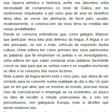
súa riqueza artística e histórica, axiña nos absorbeu unha
necesidade de compromiso co resto de Galiza, por iso
sentímonos impulsados a pór noso grao de area en beneficio
desa idea, ás veces tan abstracta, de facer país, axudar,
modestamente, á construcción da nosa terra na medida das
nosas posibilidades.
Desde os comezos entendimos que, como galegos, tiñamos
que participar nesa loita pola defensa da lingua. A lingua é un
dos principais, se non o máis, vehículo de expresión dunha
cultura. Unha editora ten como primeiro dos seus patrimonios
as palabras que lle emprestan os poetas e os investigadores,
unha editora ten que saber xestionar esas palabras facéndolle
crecer as alas para que as verbas voen e se espallen enchendo
os ollos e os corazóns dos nosos lectores.
Mais a parte da língua tamén está o noso país, que deixa de ser
símbolo para se convertir nunha realidade do día a día. Un país
que se ten que abrir, que se mostrar ao mundo, procurar novas
vías de comunicación e empregar as xa existentes, un pouco
na idea de recoller a virtude unamuniana de, e sen ser
presuntuosos, non galeguizar Europa, mais si dicirlles que
tamén estamos nós.