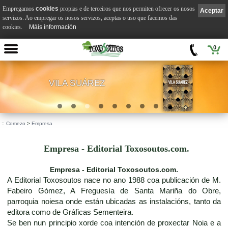
Empregamos
cookies
propias e de terceiros que nos permiten ofrecer os nosos
Aceptar
servizos. Ao empregar os nosos servizos, aceptas o uso que facemos das
cookies.
Máis información
0
VILA SUÁREZ
.
::
Comezo
>
Empresa
Empresa - Editorial Toxosoutos.com.
Empresa - Editorial Toxosoutos.com.
A Editorial Toxosoutos nace no ano 1988 coa publicación de M.
Fabeiro Gómez, A Freguesía de Santa Mariña do Obre,
parroquia noiesa onde están ubicadas as instalacións, tanto da
editora como de Gráficas Sementeira.
Se ben nun principio xorde coa intención de proxectar Noia e a