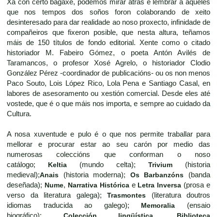
Xa con certo bagaxe, podemos mirar atrás e lembrar a aqueles
que nos tempos dos soños foron colaborando de xeito
desinteresado para dar realidade ao noso proxecto, infinidade de
compañeiros que fixeron posible, que nesta altura, teñamos
máis de 150 títulos de fondo editorial. Xente como o citado
historiador M. Fabeiro Gómez, o poeta Antón Avilés de
Taramancos, o profesor Xosé Agrelo, o historiador Clodio
González Pérez -coordinador de publicacións- ou os non menos
Paco Souto, Lois López Rico, Lola Pena e Santiago Casal, en
labores de asesoramento ou xestión comercial. Desde eles até
vostede, que é o que máis nos importa, e sempre ao cuidado da
Cultura.
A nosa xuventude e pulo é o que nos permite traballar para
mellorar e procurar estar ao seu carón por medio das
numerosas coleccións que conforman o noso
catálogo;
Keltia
(mundo celta);
Trivium
(historia
medieval);
Anais
(historia moderna);
Os Barbanzóns
(banda
deseñada);
Nume
,
Narrativa Histórica
e
Letra Inversa
(prosa e
verso da literatura galega);
Trasmontes
(literatura doutros
idiomas traducida ao galego);
Memoralia
(ensaio
biográfico);
Colección lingüística
,
Biblioteca