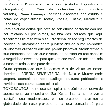
filolóxica
e
Divulgación e ensaio
(estudos lingüísticos e
etnográficos); e
Fóra de colección
(de temática
variada),
Serie Esmorga
(edicións escolares con estudo e
notas de especialistas: Teatro, Poesía, Ensaio, Narrativa e
Escolmas).
Para calquera cousa que precise non dubide contactar con nós
por teléfono ou por e-mail, algunha das persoas que aquí
traballamos lle resolverá o seu problema, desde seguimentos de
pedidos, a información sobre publicacións de autor, novidades
ou distintas cuestións que nos poidan plantexar. Atenderemos a
súa chamada facendo que o virtual se convirta en real dándolle
a seguridade necesaria para que vostede confíe en nós sentindo
a nosa editorial como parte de seu.
Outra oportunidade que lle damos é a de visitar as nosas
librerias, LIBRERIA SEMENTEIRA, de Noia e Muros; onde
atopará, ademais do noso catálogo, calquera publicación e
novidade das outras casas editoriais.
TOXOSOUTOS, nome que se inspira no topónimo que serve de
asentamento ao mosteiro de San Xusto, intenta harmonizar a
tradición coa modernidade, e niso pretende resumirse a
globalidade do noso proxecto, unha idea pensada só para