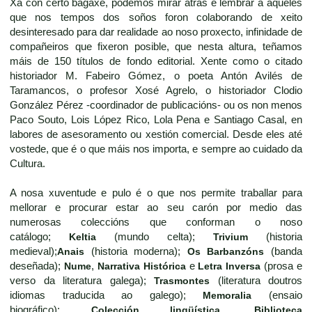
Xa con certo bagaxe, podemos mirar atrás e lembrar a aqueles
que nos tempos dos soños foron colaborando de xeito
desinteresado para dar realidade ao noso proxecto, infinidade de
compañeiros que fixeron posible, que nesta altura, teñamos
máis de 150 títulos de fondo editorial. Xente como o citado
historiador M. Fabeiro Gómez, o poeta Antón Avilés de
Taramancos, o profesor Xosé Agrelo, o historiador Clodio
González Pérez -coordinador de publicacións- ou os non menos
Paco Souto, Lois López Rico, Lola Pena e Santiago Casal, en
labores de asesoramento ou xestión comercial. Desde eles até
vostede, que é o que máis nos importa, e sempre ao cuidado da
Cultura.
A nosa xuventude e pulo é o que nos permite traballar para
mellorar e procurar estar ao seu carón por medio das
numerosas coleccións que conforman o noso
catálogo;
Keltia
(mundo celta);
Trivium
(historia
medieval);
Anais
(historia moderna);
Os Barbanzóns
(banda
deseñada);
Nume
,
Narrativa Histórica
e
Letra Inversa
(prosa e
verso da literatura galega);
Trasmontes
(literatura doutros
idiomas traducida ao galego);
Memoralia
(ensaio
biográfico);
Colección lingüística
,
Biblioteca