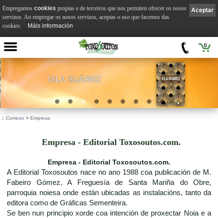
Empregamos
cookies
propias e de terceiros que nos permiten ofrecer os nosos
Aceptar
servizos. Ao empregar os nosos servizos, aceptas o uso que facemos das
cookies.
Máis información
0
VILA SUÁREZ
.
::
Comezo
>
Empresa
Empresa - Editorial Toxosoutos.com.
Empresa - Editorial Toxosoutos.com.
A Editorial Toxosoutos nace no ano 1988 coa publicación de M.
Fabeiro Gómez, A Freguesía de Santa Mariña do Obre,
parroquia noiesa onde están ubicadas as instalacións, tanto da
editora como de Gráficas Sementeira.
Se ben nun principio xorde coa intención de proxectar Noia e a