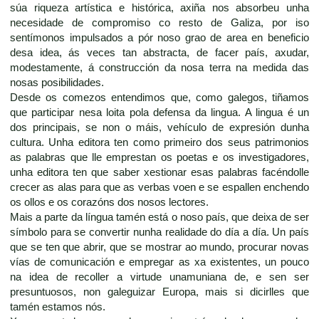
súa riqueza artística e histórica, axiña nos absorbeu unha
necesidade de compromiso co resto de Galiza, por iso
sentímonos impulsados a pór noso grao de area en beneficio
desa idea, ás veces tan abstracta, de facer país, axudar,
modestamente, á construcción da nosa terra na medida das
nosas posibilidades.
Desde os comezos entendimos que, como galegos, tiñamos
que participar nesa loita pola defensa da lingua. A lingua é un
dos principais, se non o máis, vehículo de expresión dunha
cultura. Unha editora ten como primeiro dos seus patrimonios
as palabras que lle emprestan os poetas e os investigadores,
unha editora ten que saber xestionar esas palabras facéndolle
crecer as alas para que as verbas voen e se espallen enchendo
os ollos e os corazóns dos nosos lectores.
Mais a parte da língua tamén está o noso país, que deixa de ser
símbolo para se convertir nunha realidade do día a día. Un país
que se ten que abrir, que se mostrar ao mundo, procurar novas
vías de comunicación e empregar as xa existentes, un pouco
na idea de recoller a virtude unamuniana de, e sen ser
presuntuosos, non galeguizar Europa, mais si dicirlles que
tamén estamos nós.