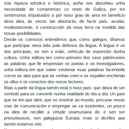
súa riqueza artística e histórica, axiña nos absorbeu unha
necesidade de compromiso co resto de Galiza, por iso
sentímonos impulsados a pór noso grao de area en beneficio
desa idea, ás veces tan abstracta, de facer país, axudar,
modestamente, á construcción da nosa terra na medida das
nosas posibilidades.
Desde os comezos entendimos que, como galegos, tiñamos
que participar nesa loita pola defensa da lingua. A lingua é un
dos principais, se non o máis, vehículo de expresión dunha
cultura. Unha editora ten como primeiro dos seus patrimonios
as palabras que lle emprestan os poetas e os investigadores,
unha editora ten que saber xestionar esas palabras facéndolle
crecer as alas para que as verbas voen e se espallen enchendo
os ollos e os corazóns dos nosos lectores.
Mais a parte da língua tamén está o noso país, que deixa de ser
símbolo para se convertir nunha realidade do día a día. Un país
que se ten que abrir, que se mostrar ao mundo, procurar novas
vías de comunicación e empregar as xa existentes, un pouco
na idea de recoller a virtude unamuniana de, e sen ser
presuntuosos, non galeguizar Europa, mais si dicirlles que
tamén estamos nós.