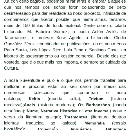
Xa con certo bagaxe, podemos mirar atrás e lembrar a aqueles
que nos tempos dos soños foron colaborando de xeito
desinteresado para dar realidade ao noso proxecto, infinidade de
compañeiros que fixeron posible, que nesta altura, teñamos
máis de 150 títulos de fondo editorial. Xente como o citado
historiador M. Fabeiro Gómez, o poeta Antón Avilés de
Taramancos, o profesor Xosé Agrelo, o historiador Clodio
González Pérez -coordinador de publicacións- ou os non menos
Paco Souto, Lois López Rico, Lola Pena e Santiago Casal, en
labores de asesoramento ou xestión comercial. Desde eles até
vostede, que é o que máis nos importa, e sempre ao cuidado da
Cultura.
A nosa xuventude e pulo é o que nos permite traballar para
mellorar e procurar estar ao seu carón por medio das
numerosas coleccións que conforman o noso
catálogo;
Keltia
(mundo celta);
Trivium
(historia
medieval);
Anais
(historia moderna);
Os Barbanzóns
(banda
deseñada);
Nume
,
Narrativa Histórica
e
Letra Inversa
(prosa e
verso da literatura galega);
Trasmontes
(literatura doutros
idiomas traducida ao galego);
Memoralia
(ensaio
biográfico);
Colección lingüística
,
Biblioteca