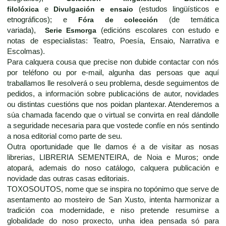
filolóxica
e
Divulgación e ensaio
(estudos lingüísticos e
etnográficos); e
Fóra de colección
(de temática
variada),
Serie Esmorga
(edicións escolares con estudo e
notas de especialistas: Teatro, Poesía, Ensaio, Narrativa e
Escolmas).
Para calquera cousa que precise non dubide contactar con nós
por teléfono ou por e-mail, algunha das persoas que aquí
traballamos lle resolverá o seu problema, desde seguimentos de
pedidos, a información sobre publicacións de autor, novidades
ou distintas cuestións que nos poidan plantexar. Atenderemos a
súa chamada facendo que o virtual se convirta en real dándolle
a seguridade necesaria para que vostede confíe en nós sentindo
a nosa editorial como parte de seu.
Outra oportunidade que lle damos é a de visitar as nosas
librerias, LIBRERIA SEMENTEIRA, de Noia e Muros; onde
atopará, ademais do noso catálogo, calquera publicación e
novidade das outras casas editoriais.
TOXOSOUTOS, nome que se inspira no topónimo que serve de
asentamento ao mosteiro de San Xusto, intenta harmonizar a
tradición coa modernidade, e niso pretende resumirse a
globalidade do noso proxecto, unha idea pensada só para