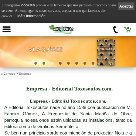
Empregamos
cookies
propias e de terceiros que nos permiten ofrecer os nosos
Aceptar
servizos. Ao empregar os nosos servizos, aceptas o uso que facemos das
cookies.
Máis información
0
VILA SUÁREZ
.
::
Comezo
>
Empresa
Empresa - Editorial Toxosoutos.com.
Empresa - Editorial Toxosoutos.com.
A Editorial Toxosoutos nace no ano 1988 coa publicación de M.
Fabeiro Gómez, A Freguesía de Santa Mariña do Obre,
parroquia noiesa onde están ubicadas as instalacións, tanto da
editora como de Gráficas Sementeira.
Se ben nun principio xorde coa intención de proxectar Noia e a