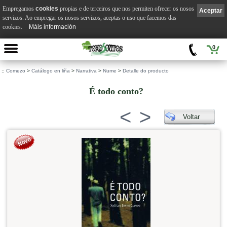
Empregamos
cookies
propias e de terceiros que nos permiten ofrecer os nosos
Aceptar
servizos. Ao empregar os nosos servizos, aceptas o uso que facemos das
cookies.
Máis información
0
::
Comezo
>
Catálogo en liña
>
Narrativa
>
Nume
>
Detalle do producto
É todo conto?
<
>
Voltar