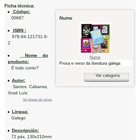
Ficha técnica:
Código:
Nume
00687
ISBN :
978-84-121731-9-
2
Nome do
Nume
producto:
Prosa e verso da literatura galega
É todo conto?
Ver categoría
Autor:
Santos Cabanas,
Xosé Luís
Ver listado de obras.
Lingua:
Galego
Descripción:
72 páx. 130x210mm