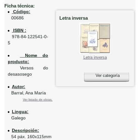
Ficha técnica:
Código:
Letra inversa
00686
ISBN :
978-84-122541-0-
5
Nome do
Letra inversa
producto:
Versos do
desasosego
Ver categoría
Autor:
Barral, Ana María
Ver listado de obras.
Lingua:
Galego
Descripción:
54 páx. 160x115mm