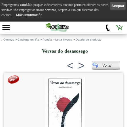
Empregamos
cookies
propias e de terceiros que nos permiten ofrecer os nosos
Aceptar
servizos. Ao empregar os nosos servizos, aceptas o uso que facemos das
cookies.
Máis información
0
::
Comezo
>
Catálogo en liña
>
Poesía
>
Letra inversa
>
Detalle do producto
Versos do desasosego
<
>
Voltar