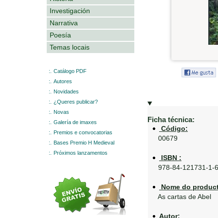
Investigación
Narrativa
Poesía
Temas locais
:.
Catálogo PDF
:.
Autores
:.
Novidades
:.
¿Queres publicar?
:.
Novas
Ficha técnica:
:.
Galería de imaxes
Código:
:.
Premios e convocatorias
00679
:.
Bases Premio H Medieval
:.
Próximos lanzamentos
ISBN :
978-84-121731-1-
Nome do product
As cartas de Abel
Autor: