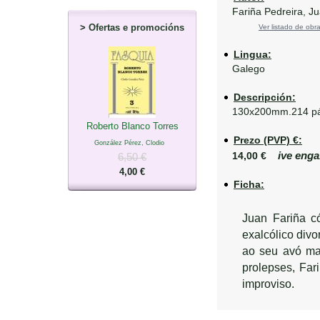
Fariña Pedreira, Ju
>
Ofertas e promocións
Ver listado de obra
Lingua:
Galego
Descripción:
130x200mm.214 pá
Roberto Blanco Torres
Prezo (PVP) €:
González Pérez, Clodio
ive enga
14,00 €
6,50 €
4,00 €
Ficha:
Juan Fariña có
exalcólico divo
ao seu avó mat
prolepses, Far
improviso.