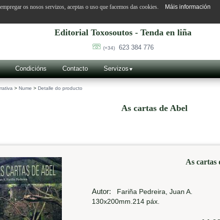
o empregar os nosos servizos, aceptas o uso que facemos das cookies.
Máis información
Editorial Toxosoutos - Tenda en liña
623 384 776
(+34)
Condicións
Contacto
Servizos
rativa
>
Nume
>
Detalle do producto
As cartas de Abel
As cartas 
Autor:
Fariña Pedreira, Juan A.
130x200mm.214 páx.