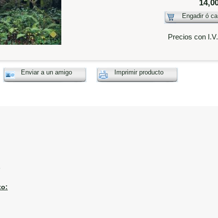
14,0
Engadir ó ca
Precios con I.V
Enviar a un amigo
Imprimir producto
6
o: