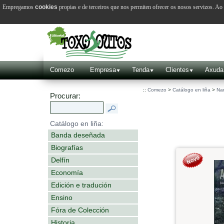
Empregamos
cookies
propias e de terceiros que nos permiten ofrecer os nosos servizos. A
Comezo
Empresa
Tenda
Clientes
Axuda
::
Comezo
>
Catálogo en liña
>
Nar
Procurar:
Catálogo en liña:
Banda deseñada
Biografías
Delfín
Economía
Edición e tradución
Ensino
Fóra de Colección
Historia