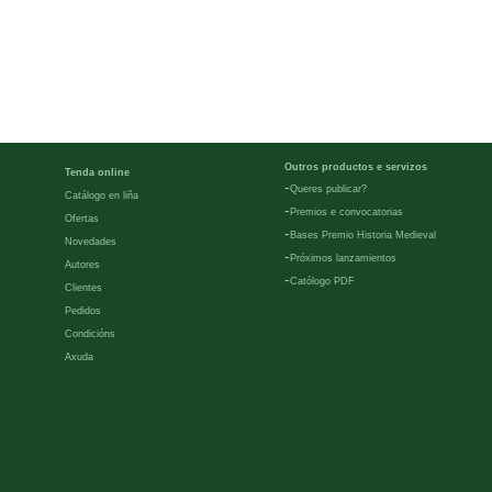
Outros productos e servizos
Tenda online
-
Queres publicar?
Catálogo en liña
-
Premios e convocatorias
Ofertas
-
Bases Premio Historia Medieval
Novedades
-
Próximos lanzamientos
Autores
-
Católogo PDF
Clientes
Pedidos
Condicións
Axuda