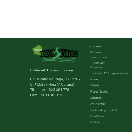
Comezo
Empresa
Onde estamos
Ruta XPS
Contacto
Editorial Toxosoutos.com
Código QR - Cáptura rápida
C/ Cruceiro do Rego, 2 - Obre -
Novas
C.P. 15217 Noia (A Coruña)
Galería
Tlf:
623 384 776
+34
Redes Sociais
Fax:
981821690
+34
Ligazóns
Aviso Legal
Política de privacidade
Condicións
Cookies