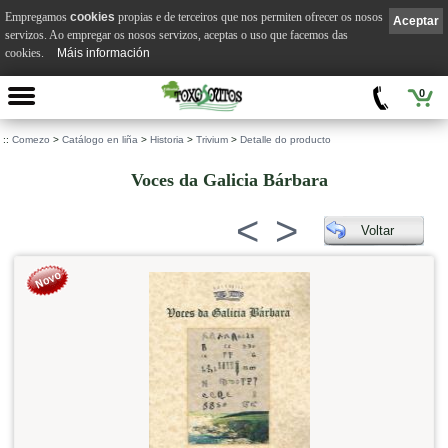
Empregamos
cookies
propias e de terceiros que nos permiten ofrecer os nosos
Aceptar
servizos. Ao empregar os nosos servizos, aceptas o uso que facemos das
cookies.
Máis información
0
::
Comezo
>
Catálogo en liña
>
Historia
>
Trivium
>
Detalle do producto
Voces da Galicia Bárbara
<
>
Voltar