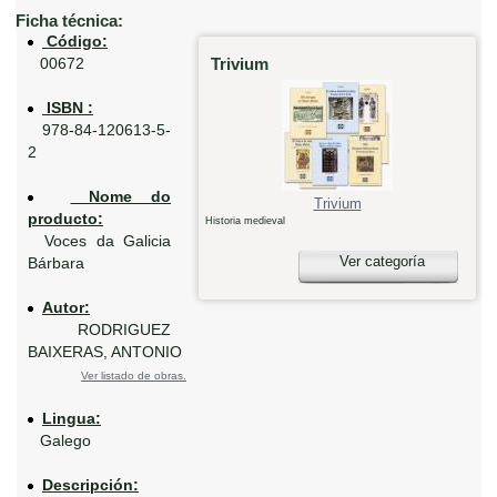
Ficha técnica:
Código:
Trivium
00672
ISBN :
978-84-120613-5-
2
Nome do
Trivium
producto:
Historia medieval
Voces da Galicia
Ver categoría
Bárbara
Autor:
RODRIGUEZ
BAIXERAS, ANTONIO
Ver listado de obras.
Lingua:
Galego
Descripción: