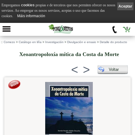
Empregamos
cookies
propias e de terceiros que nos permiten ofrecer os nosos
Aceptar
servizos. Ao empregar os nosos servizos, aceptas o uso que facemos das
cookies.
Máis información
0
::
Comezo
>
Catálogo en liña
>
Investigación
>
Divulgación e ensaio
>
Detalle do producto
Xeoantropoloxía mítica da Costa da Morte
<
>
Voltar