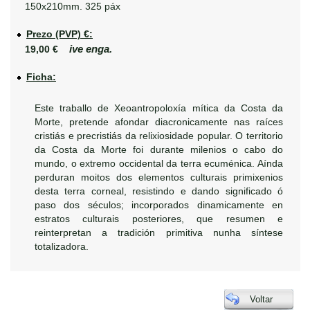
150x210mm. 325 páx
Prezo (PVP) €:
ive enga.
19,00 €
Ficha:
Este traballo de Xeoantropoloxía mítica da Costa da
Morte, pretende afondar diacronicamente nas raíces
cristiás e precristiás da relixiosidade popular. O territorio
da Costa da Morte foi durante milenios o cabo do
mundo, o extremo occidental da terra ecuménica. Aínda
perduran moitos dos elementos culturais primixenios
desta terra corneal, resistindo e dando significado ó
paso dos séculos; incorporados dinamicamente en
estratos culturais posteriores, que resumen e
reinterpretan a tradición primitiva nunha síntese
totalizadora.
Voltar