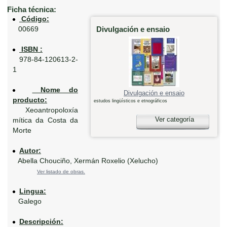
Ficha técnica:
Código:
Divulgación e ensaio
00669
ISBN :
978-84-120613-2-
1
Nome do
Divulgación e ensaio
producto:
estudos lingüísticos e etnográficos
Xeoantropoloxía
Ver categoría
mítica da Costa da
Morte
Autor:
Abella Chouciño, Xermán Roxelio (Xelucho)
Ver listado de obras.
Lingua:
Galego
Descripción: