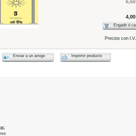
6,50
4,00
Engadir ó ca
Precios con I.V
Enviar a un amigo
Imprimir producto
o:
res