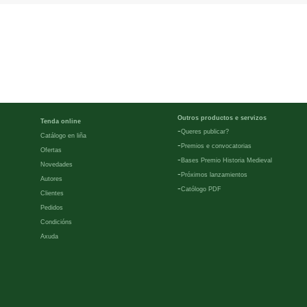
Outros productos e servizos
Tenda online
-
Queres publicar?
Catálogo en liña
-
Premios e convocatorias
Ofertas
-
Bases Premio Historia Medieval
Novedades
-
Próximos lanzamientos
Autores
-
Católogo PDF
Clientes
Pedidos
Condicións
Axuda