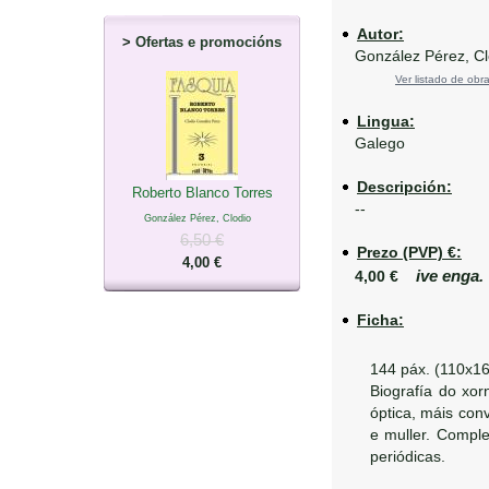
Autor:
>
Ofertas e promocións
González Pérez, Cl
Ver listado de obra
Lingua:
Galego
Descripción:
Roberto Blanco Torres
--
González Pérez, Clodio
6,50 €
Prezo (PVP) €:
4,00 €
ive enga.
4,00 €
Ficha:
144 páx. (110x1
Biografía do xo
óptica, máis con
e muller. Comple
periódicas.