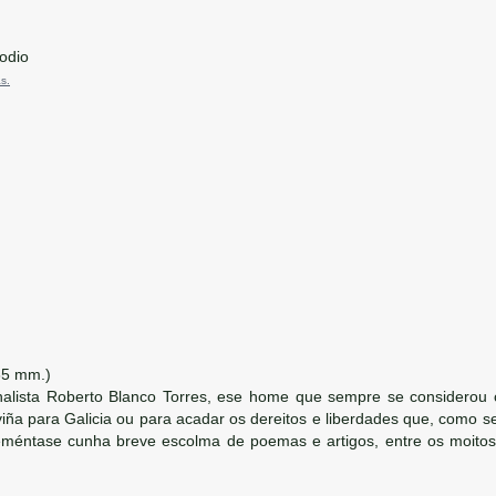
odio
s.
65 mm.)
rnalista Roberto Blanco Torres, ese home que sempre se considerou 
viña para Galicia ou para acadar os dereitos e liberdades que, como
méntase cunha breve escolma de poemas e artigos, entre os moitos q