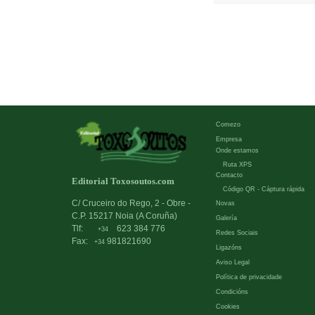
Comezo
Empresa
Onde estamos
Ruta XPS
Contacto
Editorial Toxosoutos.com
Código QR - Cáptura rápida
C/ Cruceiro do Rego, 2 - Obre -
Novas
C.P. 15217 Noia (A Coruña)
Galería
Tlf:
623 384 776
+34
Redes Sociais
Fax:
981821690
+34
Ligazóns
Aviso Legal
Política de privacidade
Condicións
Cookies