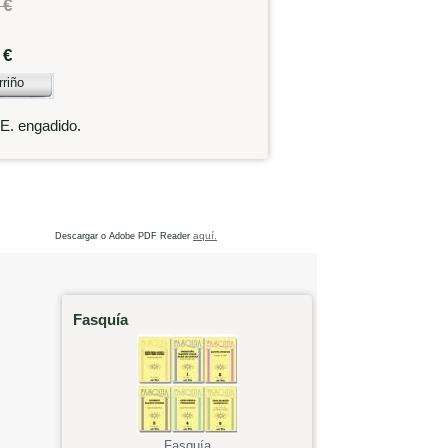
 €
 €
rriño
.E. engadido.
aquí.
Descargar o Adobe PDF Reader
Fasquía
Fasquía