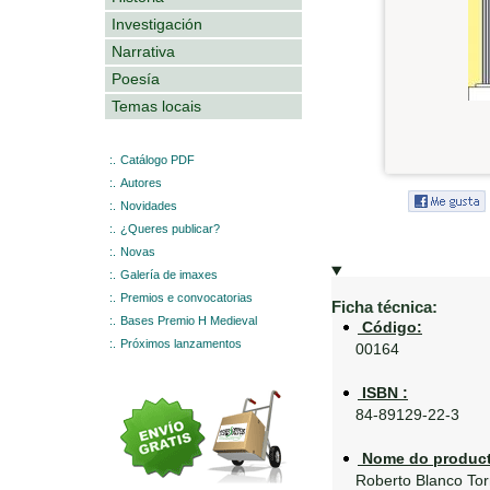
Investigación
Narrativa
Poesía
Temas locais
:.
Catálogo PDF
:.
Autores
:.
Novidades
:.
¿Queres publicar?
:.
Novas
:.
Galería de imaxes
:.
Premios e convocatorias
Ficha técnica:
:.
Bases Premio H Medieval
Código:
:.
Próximos lanzamentos
00164
ISBN :
84-89129-22-3
Nome do product
Roberto Blanco Tor