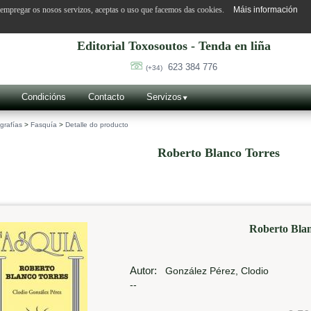
o empregar os nosos servizos, aceptas o uso que facemos das cookies.
Máis información
Editorial Toxosoutos - Tenda en liña
623 384 776
(+34)
Condicións
Contacto
Servizos
grafías
>
Fasquía
>
Detalle do producto
Roberto Blanco Torres
Roberto Blan
Autor:
González Pérez, Clodio
--