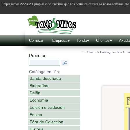
Empregamos
cookies
propias e de terceiros que nos permiten ofrecer os nosos servizos. A
Comezo
Empresa
Tenda
Clientes
Axuda
::
Comezo
>
Catálogo en liña
>
Bio
Procurar:
Catálogo en liña:
Banda deseñada
Biografías
Delfín
Economía
Edición e tradución
Ensino
Fóra de Colección
Historia