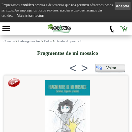
Empregamos
cookies
propias e de terceiros que nos permiten ofrecer os nosos
Aceptar
servizos. Ao empregar os nosos servizos, aceptas o uso que facemos das
cookies.
Máis información
0
::
Comezo
>
Catálogo en liña
>
Delfín
>
Detalle do producto
Fragmentos de mi mosaico
<
>
Voltar