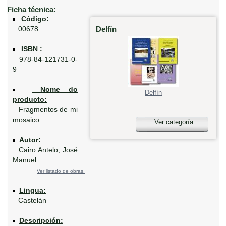
Ficha técnica:
Código:
Delfín
00678
ISBN :
978-84-121731-0-
9
Nome do
Delfín
producto:
Fragmentos de mi
mosaico
Ver categoría
Autor:
Cairo Antelo, José
Manuel
Ver listado de obras.
Lingua:
Castelán
Descripción: