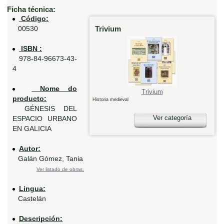
Ficha técnica:
Código:
Trivium
00530
ISBN :
978-84-96673-43-
4
Nome do
Trivium
producto:
Historia medieval
GÉNESIS DEL
Ver categoría
ESPACIO URBANO
EN GALICIA
Autor:
Galán Gómez, Tania
Ver listado de obras.
Lingua:
Castelán
Descripción: