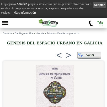
Empregamos
cookies
propias e de terceiros que nos permiten ofrecer os nosos
Aceptar
servizos. Ao empregar os nosos servizos, aceptas o uso que facemos das
cookies.
Máis información
0
::
Comezo
>
Catálogo en liña
>
Historia
>
Trivium
>
Detalle do producto
GÉNESIS DEL ESPACIO URBANO EN GALICIA
<
>
Voltar