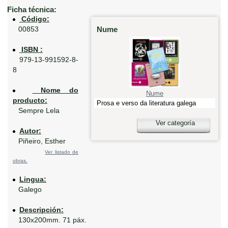
Ficha técnica:
Código:
Nume
00853
ISBN :
979-13-991592-8-
8
Nome do
Nume
producto:
Prosa e verso da literatura galega
Sempre Lela
Ver categoría
Autor:
Piñeiro, Esther
Ver listado de
obras.
Lingua:
Galego
Descripción:
130x200mm. 71 páx.