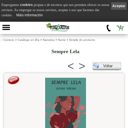
Empregamos
cookies
propias e de terceiros que nos permiten ofrecer os nosos
Aceptar
servizos. Ao empregar os nosos servizos, aceptas o uso que facemos das
cookies.
Máis información
0
::
Comezo
>
Catálogo en liña
>
Narrativa
>
Nume
>
Detalle do producto
Sempre Lela
<
>
Voltar