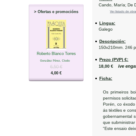
Cando, María; De Dí
>
Ofertas e promocións
Ver listado de obra
Lingua:
Galego
Descripción:
150x210mm. 246 p
Roberto Blanco Torres
Prezo (PVP) €:
González Pérez, Clodio
ive enga
18,00 €
6,50 €
4,00 €
Ficha:
Os primeiros boi
permisos solicit
Porén, co éxodo 
ás téxtiles e con
gobernamental s
que subministrar
“Este ensaio deix