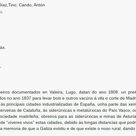
az,Tino; Cando, Antón
s.
áx.
.
eiros documentados en Valeira, Lugo, datan do ano 1808: un preito 
ados no ano 1837 para levar bois e outros vacúns á vila e corte de Mad
ás principais cidades industrializadas de España, unha parte das xent
serveiras de Cataluña, ás siderúrxicas e metalúrxicas do País Vasco; o
ociedade madrileña; obreiros para as siderúrxicas e minas de Astu
 de “víveres vivos” estas cidades, debido ás longas distancias que pod
a memoria de que a Galiza existiu e de que existe o noso rural, dando 