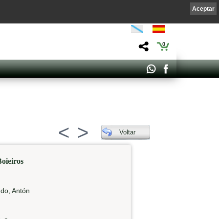
Aceptar
0
<
>
Voltar
oieiros
do, Antón