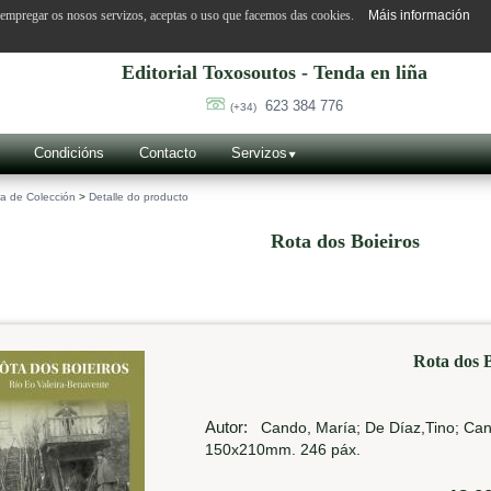
o empregar os nosos servizos, aceptas o uso que facemos das cookies.
Máis información
Editorial Toxosoutos - Tenda en liña
623 384 776
(+34)
Condicións
Contacto
Servizos
a de Colección
>
Detalle do producto
Rota dos Boieiros
Rota dos B
Autor:
Cando, María; De Díaz,Tino; Can
150x210mm. 246 páx.