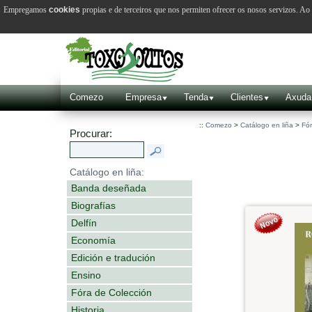
Empregamos
cookies
propias e de terceiros que nos permiten ofrecer os nosos servizos. A
Comezo
Empresa
Tenda
Clientes
Axuda
::
Comezo
>
Catálogo en liña
>
Fór
Procurar:
Catálogo en liña:
Banda deseñada
Biografías
Delfín
Economía
Edición e tradución
Ensino
Fóra de Colección
Historia