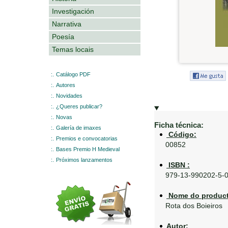
Investigación
Narrativa
Poesía
Temas locais
:.
Catálogo PDF
:.
Autores
:.
Novidades
:.
¿Queres publicar?
:.
Novas
Ficha técnica:
:.
Galería de imaxes
Código:
:.
Premios e convocatorias
00852
:.
Bases Premio H Medieval
:.
Próximos lanzamentos
ISBN :
979-13-990202-5-
Nome do product
Rota dos Boieiros
Autor: