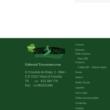
Comezo
Empresa
Onde estamos
Ruta XPS
Contacto
Editorial Toxosoutos.com
Código QR - Cáptura rápida
C/ Cruceiro do Rego, 2 - Obre -
Novas
C.P. 15217 Noia (A Coruña)
Galería
Tlf:
623 384 776
+34
Redes Sociais
Fax:
981821690
+34
Ligazóns
Aviso Legal
Política de privacidade
Condicións
Cookies