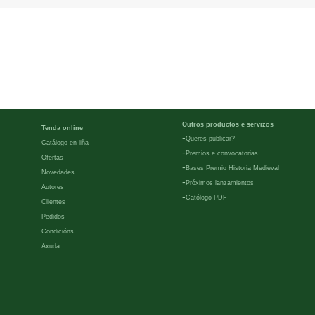
Outros productos e servizos
Tenda online
-
Queres publicar?
Catálogo en liña
-
Premios e convocatorias
Ofertas
-
Bases Premio Historia Medieval
Novedades
-
Próximos lanzamientos
Autores
-
Católogo PDF
Clientes
Pedidos
Condicións
Axuda