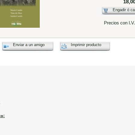
18,0
Engadir ó ca
Precios con I.V
Enviar a un amigo
Imprimir producto
0
o: