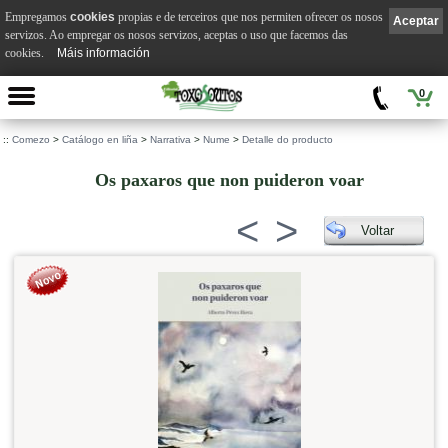
Empregamos
cookies
propias e de terceiros que nos permiten ofrecer os nosos
Aceptar
servizos. Ao empregar os nosos servizos, aceptas o uso que facemos das
cookies.
Máis información
0
::
Comezo
>
Catálogo en liña
>
Narrativa
>
Nume
>
Detalle do producto
Os paxaros que non puideron voar
<
>
Voltar