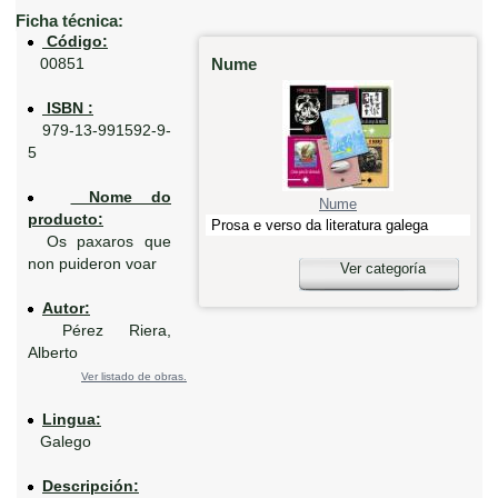
Ficha técnica:
Código:
Nume
00851
ISBN :
979-13-991592-9-
5
Nome do
Nume
producto:
Prosa e verso da literatura galega
Os paxaros que
non puideron voar
Ver categoría
Autor:
Pérez Riera,
Alberto
Ver listado de obras.
Lingua:
Galego
Descripción: