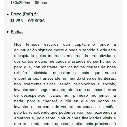
130x200mm. 69 páx.
Prezo (PVP) €:
ive enga.
11,00 €
Ficha:
Nos tempos escuros dun capitalismo onde a
acumulación significa morte e onde o sentido á vida está
decapitado polos intereses míseros da produtividade,
dos cartos e duns mercados afastados do ser humano,
pero que, non obstante, son os novos deuses da nosa
relixión fetichista, necesitamos máis que nunca
encontrarnos, transcender un mundo cheo de fronteiras,
non soamente físicas, senón psicolóxicas e sociais,
levantarnos e seguir adiante, aínda que os nosos berros
de desesperación caian, nun primeiro momento, na
nada, porque chegará o día en que os pobos se
levanten e, no canto de venerar as cousas e camiñar
polo barro sabendo que podemos voar, comezaremos a
amarnos e, polo tanto, vivir cunhas finalidades vitais e
dun xeito totalmente opostos, moito máis próximos á