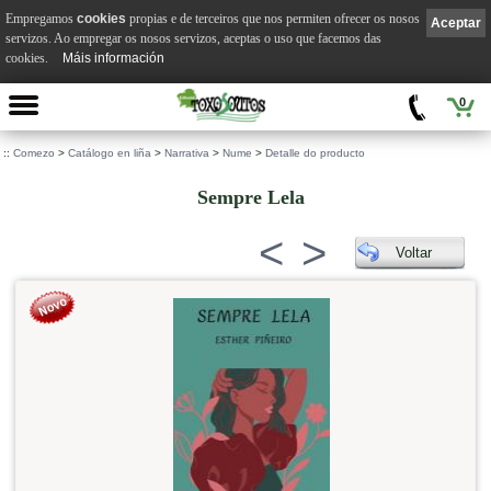
Empregamos
cookies
propias e de terceiros que nos permiten ofrecer os nosos
Aceptar
servizos. Ao empregar os nosos servizos, aceptas o uso que facemos das
cookies.
Máis información
0
::
Comezo
>
Catálogo en liña
>
Narrativa
>
Nume
>
Detalle do producto
Sempre Lela
<
>
Voltar