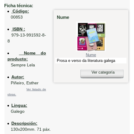
Ficha técnica:
Código:
Nume
00853
ISBN :
979-13-991592-8-
8
Nome do
Nume
producto:
Prosa e verso da literatura galega
Sempre Lela
Ver categoría
Autor:
Piñeiro, Esther
Ver listado de
obras.
Lingua:
Galego
Descripción:
130x200mm. 71 páx.