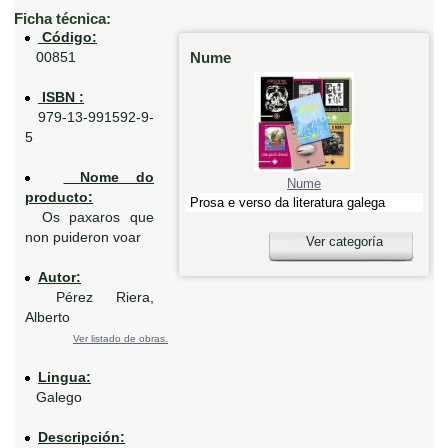
Ficha técnica:
Código:
Nume
00851
ISBN :
979-13-991592-9-
5
Nome do
Nume
producto:
Prosa e verso da literatura galega
Os paxaros que
non puideron voar
Ver categoría
Autor:
Pérez Riera,
Alberto
Ver listado de obras.
Lingua:
Galego
Descripción: