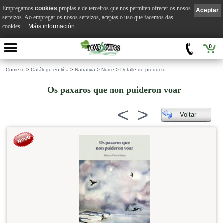
Empregamos
cookies
propias e de terceiros que nos permiten ofrecer os nosos
Aceptar
servizos. Ao empregar os nosos servizos, aceptas o uso que facemos das
cookies.
Máis información
0
::
Comezo
>
Catálogo en liña
>
Narrativa
>
Nume
>
Detalle do producto
Os paxaros que non puideron voar
<
>
Voltar