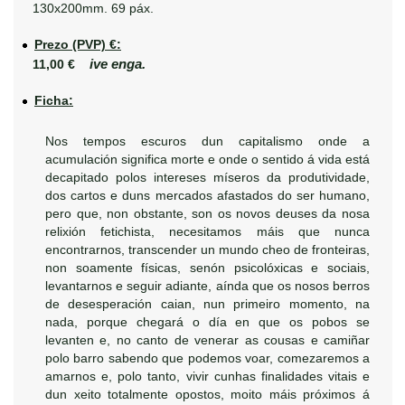
130x200mm. 69 páx.
Prezo (PVP) €:
ive enga.
11,00 €
Ficha:
Nos tempos escuros dun capitalismo onde a
acumulación significa morte e onde o sentido á vida está
decapitado polos intereses míseros da produtividade,
dos cartos e duns mercados afastados do ser humano,
pero que, non obstante, son os novos deuses da nosa
relixión fetichista, necesitamos máis que nunca
encontrarnos, transcender un mundo cheo de fronteiras,
non soamente físicas, senón psicolóxicas e sociais,
levantarnos e seguir adiante, aínda que os nosos berros
de desesperación caian, nun primeiro momento, na
nada, porque chegará o día en que os pobos se
levanten e, no canto de venerar as cousas e camiñar
polo barro sabendo que podemos voar, comezaremos a
amarnos e, polo tanto, vivir cunhas finalidades vitais e
dun xeito totalmente opostos, moito máis próximos á