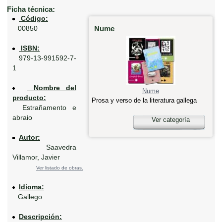
Ficha técnica:
Código:
Nume
00850
ISBN:
979-13-991592-7-
1
Nombre del
Nume
producto:
Prosa y verso de la literatura gallega
Estrañamento e
abraio
Ver categoría
Autor:
Saavedra
Villamor, Javier
Ver listado de obras.
Idioma:
Gallego
Descripción: