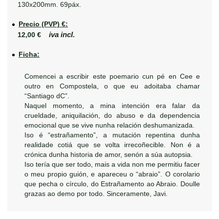
130x200mm. 69páx.
Precio (PVP) €:
iva incl.
12,00 €
Ficha:
Comencei a escribir este poemario cun pé en Cee e
outro en Compostela, o que eu adoitaba chamar
“Santiago dC”.
Naquel momento, a mina intención era falar da
crueldade, aniquilación, do abuso e da dependencia
emocional que se vive nunha relación deshumanizada.
Iso é “estrañamento”, a mutación repentina dunha
realidade cotiá que se volta irrecoñecible. Non é a
crónica dunha historia de amor, senón a súa autopsia.
Iso tería que ser todo, mais a vida non me permitiu facer
o meu propio guión, e apareceu o “abraio”. O corolario
que pecha o círculo, do Estrañamento ao Abraio. Doulle
grazas ao demo por todo. Sinceramente, Javi.