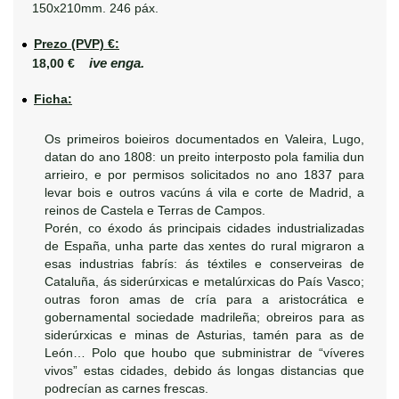
150x210mm. 246 páx.
Prezo (PVP) €:
ive enga.
18,00 €
Ficha:
Os primeiros boieiros documentados en Valeira, Lugo,
datan do ano 1808: un preito interposto pola familia dun
arrieiro, e por permisos solicitados no ano 1837 para
levar bois e outros vacúns á vila e corte de Madrid, a
reinos de Castela e Terras de Campos.
Porén, co éxodo ás principais cidades industrializadas
de España, unha parte das xentes do rural migraron a
esas industrias fabrís: ás téxtiles e conserveiras de
Cataluña, ás siderúrxicas e metalúrxicas do País Vasco;
outras foron amas de cría para a aristocrática e
gobernamental sociedade madrileña; obreiros para as
siderúrxicas e minas de Asturias, tamén para as de
León… Polo que houbo que subministrar de “víveres
vivos” estas cidades, debido ás longas distancias que
podrecían as carnes frescas.