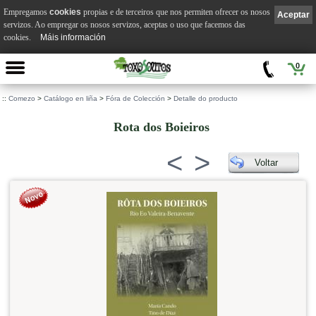
Empregamos
cookies
propias e de terceiros que nos permiten ofrecer os nosos
Aceptar
servizos. Ao empregar os nosos servizos, aceptas o uso que facemos das
cookies.
Máis información
0
::
Comezo
>
Catálogo en liña
>
Fóra de Colección
>
Detalle do producto
Rota dos Boieiros
<
>
Voltar